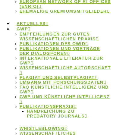
OBUA-Toolbox
EUROPEAN NETWORK OF RI OFFICES
(ENRIO)
EHEMALIGE GREMIUMSMITGLIEDER
für
AKTUELLES
GWP
EMPFEHLUNGEN ZUR GUTEN
Ombudspersonen
WISSENSCHAFTLICHEN PRAXIS
PUBLIKATIONEN DES OWID
PUBLIKATIONEN UND VORTRÄGE
DER DIALOGFOREN
INTERNATIONALE LITERATUR ZUR
GWP
WISSENSCHAFTLICHE AUTORSCHAFT
Im Rahmen des Projekts
OBUA –
PLAGIAT UND SELBSTPLAGIAT
Ombudswesen@BUA
wurde eine Handreichung für
UMGANG MIT FORSCHUNGSDATEN
FAQ KÜNSTLICHE INTELLIGENZ UND
Ombudspersonen entwickelt, die einen sehr guten
GWP
GWP UND KÜNSTLICHE INTELLIGENZ
und
breiten Überblick über die Ombudsarbeit in
PUBLIKATIONSPRAXIS
der Wissenschaft
gibt,
die „OBUA Toolbox“
. Die
HANDREICHUNG ZU
Toolbox ist auf Deutsch und Englisch erschienen und
PREDATORY JOURNALS
richtet sich insbesondere an Ombudspersonen an
WHISTLEBLOWING
Berliner Forschungseinrichtungen. Sie kann aber
WISSENSCHAFTLICHES