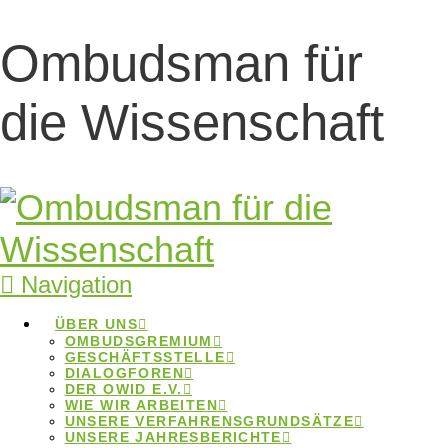
Ombudsman für
OBUA-Toolbox für
die Wissenschaft
Ombudspersonen
OBUA-Toolbox für
Ombudspersonen
Home
Beiträge
OBUA-Toolbox für
Navigation
Ombudspersonen
ÜBER UNS
OMBUDSGREMIUM
GESCHÄFTSSTELLE
DIALOGFOREN
DER OWID E.V.
WIE WIR ARBEITEN
UNSERE VERFAHRENSGRUNDSÄTZE
UNSERE JAHRESBERICHTE