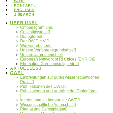
FAQ
KONTAKT
ENGLISH
SEARCH
Photo by Tim Hüfner via Unsplash
ÜBER UNS
Ombudsgremium
Tags:
Ombudsverfahren
,
Ombudswesen
Geschäftsstelle
Dialogforen
Der OWID e.V.
Wie wir arbeiten
Wo finde ich meine lokale
Unsere Verfahrensgrundsätze
Unsere Jahresberichte
Ombudsperson?
European Network of RI Offices (ENRIO)
Ehemalige Gremiumsmitglieder
AKTUELLES
GWP
Empfehlungen zur guten wissenschaftlichen
Praxis
Kontakt zum Ombudsgremium
Publikationen des OWID
Publikationen und Vorträge der Dialogforen
Internationale Literatur zur GWP
Wissenschaftliche Autorschaft
Plagiat und Selbstplagiat