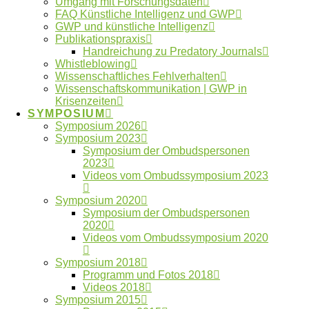
Umgang mit Forschungsdaten
Schlagwörter
FAQ Künstliche Intelligenz und GWP
GWP und künstliche Intelligenz
Publikationspraxis
Autorschaften
Anonymität
Betreuung
Handreichung zu Predatory Journals
ENRIO
Datennutzung
Whistleblowing
Datenfälschung
Wissenschaftliches Fehlverhalten
Fehlverhalten
Forschungsdaten
Wissenschaftskommunikation | GWP in
Krisenzeiten
GWP
Forschungsethik
gute Betreuung
International
Kooperationen
SYMPOSIUM
Künstliche Intelligenz
Symposium 2026
Machtmissbrauch
Symposium 2023
Ombudsgremium
Symposium der Ombudspersonen
2023
Ombudsverfahren
Videos vom Ombudssymposium 2023
Ombudswesen
Plagiate
Symposium 2020
Verlage
Publikationspraxis
Vertraulichkeit
Symposium der Ombudspersonen
2020
Whistleblower
Videos vom Ombudssymposium 2020
Symposium 2018
Neueste Artikel
Programm und Fotos 2018
Videos 2018
Symposium 2015
Beitrag im Laborjournal zur Fehlerkultur in der