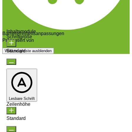
Inhaltsmodule
Barrierefreiheitsanpassungen
Schriftgröße
Präsentiert von
OneTap
Standard
Werkzeugleiste ausblenden
Lesbare Schrift
Zeilenhöhe
Standard