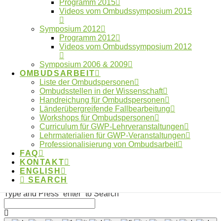
Programm 2015
Wissenschaft
Videos vom Ombudssymposium 2015
Anmeldung digitaler Workshoptag 2026
Symposium 2012
geöffnet
Programm 2012
Anmeldung digitaler Workshoptag 2026
Videos vom Ombudssymposium 2012
Jahresbericht 2025 des OWID online
Athens Statement: Empfehlungen für
Symposium 2006 & 2009
OMBUDSARBEIT
verantwortungsbewusste transdisziplinäre
Liste der Ombudspersonen
Forschung veröffentlicht
Ombudsstellen in der Wissenschaft
Handreichung für Ombudspersonen
Länderübergreifende Fallbearbeitung
Workshops für Ombudspersonen
Curriculum für GWP-Lehrveranstaltungen
Impressum
Lehrmaterialien für GWP-Veranstaltungen
FAQ
Professionalisierung von Ombudsarbeit
Kontakt
FAQ
Datenschutzerklärung
KONTAKT
ENGLISH
Made with ❤︎ by
galaniprojects GmbH © 2026
SEARCH
Type and Press “enter” to Search