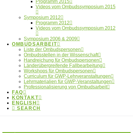
Programm 2015
Ombudswesen
Plagiate
Videos vom Ombudssymposium 2015
Verlage
Publikationspraxis
Vertraulichkeit
Symposium 2012
Whistleblower
Programm 2012
Videos vom Ombudssymposium 2012
Neueste Artikel
Symposium 2006 & 2009
OMBUDSARBEIT
Liste der Ombudspersonen
Ombudsstellen in der Wissenschaft
Beitrag im Laborjournal zur Fehlerkultur in der
Handreichung für Ombudspersonen
Wissenschaft
Länderübergreifende Fallbearbeitung
Anmeldung digitaler Workshoptag 2026
Workshops für Ombudspersonen
geöffnet
Curriculum für GWP-Lehrveranstaltungen
Anmeldung digitaler Workshoptag 2026
Lehrmaterialien für GWP-Veranstaltungen
Professionalisierung von Ombudsarbeit
Jahresbericht 2025 des OWID online
FAQ
Athens Statement: Empfehlungen für
KONTAKT
verantwortungsbewusste transdisziplinäre
ENGLISH
Forschung veröffentlicht
SEARCH