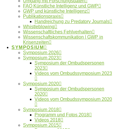
Umgang mit Forschungsdaten
FAQ Künstliche Intelligenz und GWP
GWP und künstliche Intelligenz
Publikationspraxis
Kontakt zum Ombudsgremium
Handreichung zu Predatory Journals
Whistleblowing
Wissenschaftliches Fehlverhalten
Wissenschaftskommunikation | GWP in
Krisenzeiten
SYMPOSIUM
Symposium 2026
Schlagwörter
Symposium 2023
Symposium der Ombudspersonen
2023
Autorschaften
Anonymität
Videos vom Ombudssymposium 2023
Betreuung
ENRIO
Datennutzung
Datenfälschung
Symposium 2020
Fehlverhalten
Symposium der Ombudspersonen
Forschungsdaten
2020
GWP
Videos vom Ombudssymposium 2020
Forschungsethik
gute Betreuung
International
Kooperationen
Künstliche Intelligenz
Machtmissbrauch
Symposium 2018
Ombudsgremium
Programm und Fotos 2018
Videos 2018
Ombudsverfahren
Symposium 2015