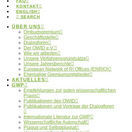
FAQ
KONTAKT
Donnerstag, 19. Februar 2026 – öffentlicher Teil
ENGLISH
der Veranstaltung
SEARCH
Freitag, 20. Februar 2026 – nicht öffentlicher Teil
der Veranstaltung
ÜBER UNS
Ombudsgremium
Geschäftsstelle
Dialogforen
Impressionen
Der OWID e.V.
Wie wir arbeiten
Unsere Verfahrensgrundsätze
Unsere Jahresberichte
Fotos von Judith Affolter
European Network of RI Offices (ENRIO)
Ehemalige Gremiumsmitglieder
AKTUELLES
Tags:
Fehlverhalten
,
Künstliche Intelligenz
,
GWP
Ombudsverfahren
,
Ombudswesen
Empfehlungen zur guten wissenschaftlichen
Praxis
Publikationen des OWID
Publikationen und Vorträge der Dialogforen
Wo finde ich meine lokale
Internationale Literatur zur GWP
Ombudsperson?
Wissenschaftliche Autorschaft
Plagiat und Selbstplagiat