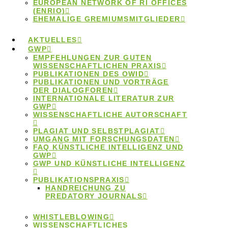
EUROPEAN NETWORK OF RI OFFICES
(ENRIO)
EHEMALIGE GREMIUMSMITGLIEDER
Symposium der
AKTUELLES
GWP
EMPFEHLUNGEN ZUR GUTEN
Ombudspersonen
WISSENSCHAFTLICHEN PRAXIS
PUBLIKATIONEN DES OWID
PUBLIKATIONEN UND VORTRÄGE
DER DIALOGFOREN
2026
INTERNATIONALE LITERATUR ZUR
GWP
WISSENSCHAFTLICHE AUTORSCHAFT
PLAGIAT UND SELBSTPLAGIAT
UMGANG MIT FORSCHUNGSDATEN
FAQ KÜNSTLICHE INTELLIGENZ UND
Am 19. und 20. Februar 2026 fand das achte
GWP
GWP UND KÜNSTLICHE INTELLIGENZ
Symposium der Ombudspersonen für Gute
PUBLIKATIONSPRAXIS
Wissenschaftliche Praxis
in der Berlin-
HANDREICHUNG ZU
PREDATORY JOURNALS
Brandenburgischen Akademie der Wissenschafen
statt. Das Thema war diesmal
„Ombudsarbeit im
WHISTLEBLOWING
Spannungsfeld zwischen Vertraulichkeit und
WISSENSCHAFTLICHES