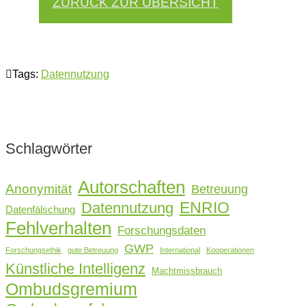
ZURÜCK ZUR ÜBERSICHT
Tags:
Datennutzung
Schlagwörter
Autorschaften
Anonymität
Betreuung
ENRIO
Datennutzung
Datenfälschung
Fehlverhalten
Forschungsdaten
GWP
Forschungsethik
gute Betreuung
International
Kooperationen
Künstliche Intelligenz
Machtmissbrauch
Ombudsgremium