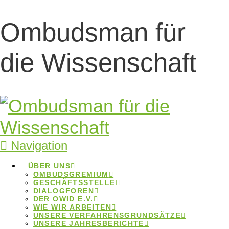
Ombudsman für
Forschungsdaten
die Wissenschaft
Forschungsdaten
Home
Beiträge
Forschungsdaten
Navigation
ÜBER UNS
OMBUDSGREMIUM
Forschungsdaten
GESCHÄFTSSTELLE
DIALOGFOREN
DER OWID E.V.
WIE WIR ARBEITEN
UNSERE VERFAHRENSGRUNDSÄTZE
UNSERE JAHRESBERICHTE