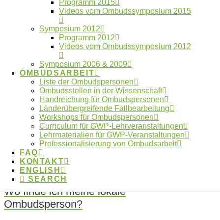
Videos vom
Programm 2015
Videos vom Ombudssymposium 2015
Ombudssymposium
Symposium 2012
Programm 2012
2015
Videos vom Ombudssymposium 2012
Symposium 2006 & 2009
OMBUDSARBEIT
Liste der Ombudspersonen
Hier können Sie die Videomitschnitte der Vorträge
Ombudsstellen in der Wissenschaft
des Ombudssymposiums 2015 ansehen.
Handreichung für Ombudspersonen
Länderübergreifende Fallbearbeitung
Page 1 of 2
Workshops für Ombudspersonen
Curriculum für GWP-Lehrveranstaltungen
1
Lehrmaterialien für GWP-Veranstaltungen
2
Professionalisierung von Ombudsarbeit
→
FAQ
KONTAKT
ENGLISH
SEARCH
Wo finde ich meine lokale
Ombudsperson?