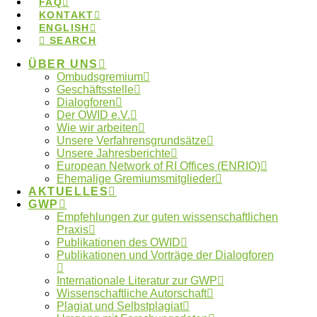
FAQ
7.November 2018
KONTAKT
ENGLISH
Symposium der
SEARCH
Ombudspersonen
ÜBER UNS
Ombudsgremium
Geschäftsstelle
2018
Dialogforen
Der OWID e.V.
Wie wir arbeiten
Unsere Verfahrensgrundsätze
Das Symposium 2018 stand unter dem Motto „20
Unsere Jahresberichte
European Network of RI Offices (ENRIO)
Jahre Research Integrity in Deutschland – Was hat
Ehemalige Gremiumsmitglieder
sich verändert? Wie geht es weiter?“
AKTUELLES
GWP
Empfehlungen zur guten wissenschaftlichen
6.November 2018
Praxis
Publikationen des OWID
Videos vom
Publikationen und Vorträge der Dialogforen
Ombudssymposium
Internationale Literatur zur GWP
Wissenschaftliche Autorschaft
2018
Plagiat und Selbstplagiat