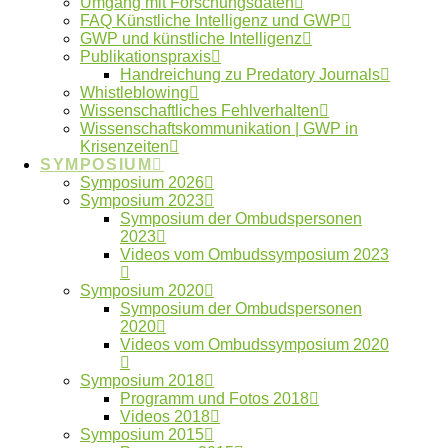
Umgang mit Forschungsdaten
FAQ Künstliche Intelligenz und GWP
GWP und künstliche Intelligenz
Publikationspraxis
Hier finden Sie Mitschnitte der Vorträge des
Handreichung zu Predatory Journals
Whistleblowing
Ombudssymposiums 2018.
Wissenschaftliches Fehlverhalten
Wissenschaftskommunikation | GWP in
5.November 2018
Krisenzeiten
SYMPOSIUM
Symposium der
Symposium 2026
Symposium 2023
Ombudspersonen
Symposium der Ombudspersonen
2023
Videos vom Ombudssymposium 2023
2015
Symposium 2020
Symposium der Ombudspersonen
2020
Hier finden Sie das Programm des
Videos vom Ombudssymposium 2020
Ombudssymposiums 2015.
Symposium 2018
Programm und Fotos 2018
4.November 2018
Videos 2018
Symposium 2015