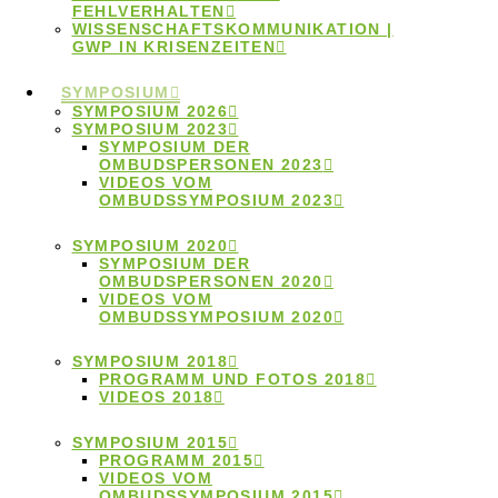
FEHLVERHALTEN
Rahmen und Grenzen der Ombudsarbeit“.
WISSENSCHAFTSKOMMUNIKATION |
GWP IN KRISENZEITEN
3.März 2023
SYMPOSIUM
Videos vom
SYMPOSIUM 2026
SYMPOSIUM 2023
SYMPOSIUM DER
Ombudssymposium
OMBUDSPERSONEN 2023
VIDEOS VOM
2023
OMBUDSSYMPOSIUM 2023
SYMPOSIUM 2020
SYMPOSIUM DER
OMBUDSPERSONEN 2020
Hier finden Sie Mitschnitte der Vorträge des
VIDEOS VOM
OMBUDSSYMPOSIUM 2020
Ombudssymposiums 2023.
SYMPOSIUM 2018
6.März 2020
PROGRAMM UND FOTOS 2018
VIDEOS 2018
Symposium der
SYMPOSIUM 2015
Ombudspersonen
PROGRAMM 2015
VIDEOS VOM
OMBUDSSYMPOSIUM 2015