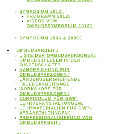
2020
SYMPOSIUM 2012
PROGRAMM 2012
VIDEOS VOM
OMBUDSSYMPOSIUM 2012
Das Symposium 2020 behandelte das Thema
„Wissenschaftliche Integrität und Machtstrukturen in
SYMPOSIUM 2006 & 2009
der Wissenschaft“.
OMBUDSARBEIT
6.März 2020
LISTE DER OMBUDSPERSONEN
OMBUDSSTELLEN IN DER
WISSENSCHAFT
Videos vom
HANDREICHUNG FÜR
OMBUDSPERSONEN
Ombudssymposium
LÄNDERÜBERGREIFENDE
FALLBEARBEITUNG
WORKSHOPS FÜR
2020
OMBUDSPERSONEN
CURRICULUM FÜR GWP-
LEHRVERANSTALTUNGEN
LEHRMATERIALIEN FÜR GWP-
VERANSTALTUNGEN
Hier finden Sie Mitschnitte der Vorträge des
PROFESSIONALISIERUNG VON
OMBUDSARBEIT
Ombudssymposiums 2020.