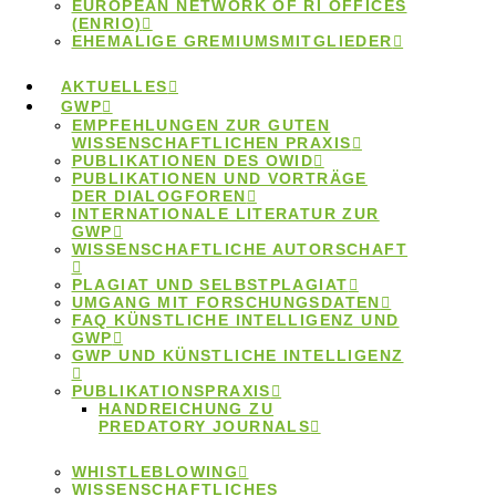
2026
EUROPEAN NETWORK OF RI OFFICES
(ENRIO)
EHEMALIGE GREMIUMSMITGLIEDER
AKTUELLES
Hier finden Sie Mitschnitte der Vorträge des
GWP
Ombudssymposiums 2026 zum Thema
EMPFEHLUNGEN ZUR GUTEN
WISSENSCHAFTLICHEN PRAXIS
„Ombudsarbeit im Spannungsfeld zwischen
PUBLIKATIONEN DES OWID
PUBLIKATIONEN UND VORTRÄGE
Vertraulichkeit und Öffentlichkeit“.
DER DIALOGFOREN
INTERNATIONALE LITERATUR ZUR
3.März 2023
GWP
WISSENSCHAFTLICHE AUTORSCHAFT
Symposium der
PLAGIAT UND SELBSTPLAGIAT
UMGANG MIT FORSCHUNGSDATEN
Ombudspersonen
FAQ KÜNSTLICHE INTELLIGENZ UND
GWP
GWP UND KÜNSTLICHE INTELLIGENZ
2023
PUBLIKATIONSPRAXIS
HANDREICHUNG ZU
PREDATORY JOURNALS
Das Thema des Ombudssymposiums 2023 lautete
WHISTLEBLOWING
„Was dürfen und sollen Ombudspersonen? –
WISSENSCHAFTLICHES