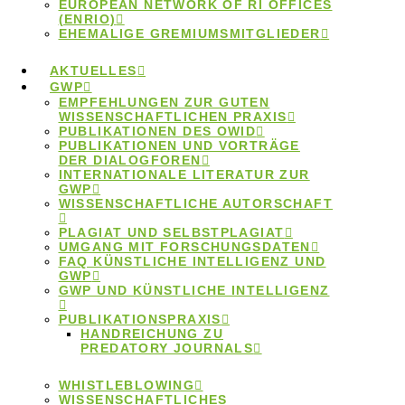
2026
EUROPEAN NETWORK OF RI OFFICES
(ENRIO)
EHEMALIGE GREMIUMSMITGLIEDER
AKTUELLES
Hier finden Sie Mitschnitte der Vorträge des
GWP
Ombudssymposiums 2026 zum Thema
EMPFEHLUNGEN ZUR GUTEN
WISSENSCHAFTLICHEN PRAXIS
„Ombudsarbeit im Spannungsfeld zwischen
PUBLIKATIONEN DES OWID
PUBLIKATIONEN UND VORTRÄGE
Vertraulichkeit und Öffentlichkeit“.
DER DIALOGFOREN
INTERNATIONALE LITERATUR ZUR
10.Dezember 2025
GWP
WISSENSCHAFTLICHE AUTORSCHAFT
Orientierung zur
PLAGIAT UND SELBSTPLAGIAT
UMGANG MIT FORSCHUNGSDATEN
transnationalen
FAQ KÜNSTLICHE INTELLIGENZ UND
GWP
GWP UND KÜNSTLICHE INTELLIGENZ
Fallbearbeitung
PUBLIKATIONSPRAXIS
HANDREICHUNG ZU
PREDATORY JOURNALS
Acht Einrichtungen aus Österreich, der Schweiz,
WHISTLEBLOWING
Deutschland und Luxemburg haben Empfehlungen
WISSENSCHAFTLICHES