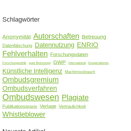
Schlagwörter
Autorschaften
Anonymität
Betreuung
ENRIO
Datennutzung
Datenfälschung
Fehlverhalten
Forschungsdaten
GWP
Forschungsethik
gute Betreuung
International
Kooperationen
Künstliche Intelligenz
Machtmissbrauch
Ombudsgremium
Ombudsverfahren
Ombudswesen
Plagiate
Verlage
Publikationspraxis
Vertraulichkeit
Whistleblower