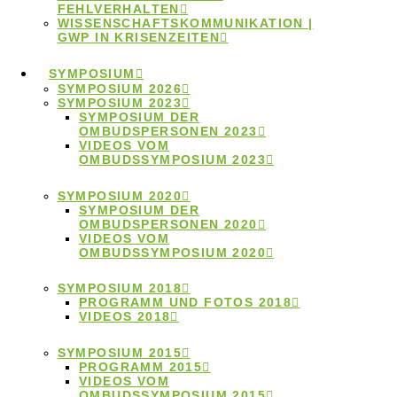
FEHLVERHALTEN
zur Bearbeitung internationaler Verdachtsfälle auf
WISSENSCHAFTSKOMMUNIKATION |
wissenschaftliches Fehlverhalten erarbeitet.
GWP IN KRISENZEITEN
10.Dezember 2025
SYMPOSIUM
SYMPOSIUM 2026
SYMPOSIUM 2023
Website „Orientierung
SYMPOSIUM DER
OMBUDSPERSONEN 2023
zur transnationalen
VIDEOS VOM
OMBUDSSYMPOSIUM 2023
Fallbearbeitung“ online
SYMPOSIUM 2020
SYMPOSIUM DER
OMBUDSPERSONEN 2020
VIDEOS VOM
OMBUDSSYMPOSIUM 2020
Eine neue Website bietet Orientierung zur
SYMPOSIUM 2018
Bearbeitung länderübergreifender Fälle im Bereich
PROGRAMM UND FOTOS 2018
VIDEOS 2018
wissenschaftlicher Integrität.
SYMPOSIUM 2015
18.September 2024
PROGRAMM 2015
VIDEOS VOM
OMBUDSSYMPOSIUM 2015