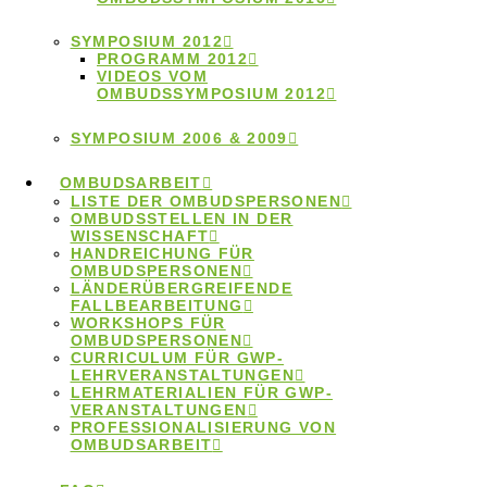
Handreichung für
Ombudspersonen auf
SYMPOSIUM 2012
PROGRAMM 2012
VIDEOS VOM
Englisch erschienen
OMBUDSSYMPOSIUM 2012
SYMPOSIUM 2006 & 2009
OMBUDSARBEIT
LISTE DER OMBUDSPERSONEN
Das Handreichung für Ombudspersonen des
OMBUDSSTELLEN IN DER
WISSENSCHAFT
Netzwerks der Ombudsstellen in der Wissenschaft ist
HANDREICHUNG FÜR
OMBUDSPERSONEN
nun auch in englischer Sprache erschienen. Das
LÄNDERÜBERGREIFENDE
Dokument kann von wissenschaftlichen
FALLBEARBEITUNG
WORKSHOPS FÜR
Einrichtungen als Einführung in die Ombudsarbeit
OMBUDSPERSONEN
CURRICULUM FÜR GWP-
genutzt und angepasst werden.
LEHRVERANSTALTUNGEN
LEHRMATERIALIEN FÜR GWP-
1.Dezember 2023
VERANSTALTUNGEN
PROFESSIONALISIERUNG VON
OBUA-Toolbox für
OMBUDSARBEIT