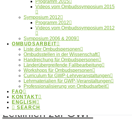
Programm 2015
Videos vom Ombudssymposium 2015
20.Juni 2023
Symposium 2012
Professionalisierung
Programm 2012
Videos vom Ombudssymposium 2012
von Ombudsarbeit in
Symposium 2006 & 2009
OMBUDSARBEIT
der Wissenschaft
Liste der Ombudspersonen
Ombudsstellen in der Wissenschaft
Handreichung für Ombudspersonen
Länderübergreifende Fallbearbeitung
Workshops für Ombudspersonen
Auf dieser Seite finden Sie Literatur und Material zur
Curriculum für GWP-Lehrveranstaltungen
Ombudsarbeit und zum Aufbau von Ombudsstellen in
Lehrmaterialien für GWP-Veranstaltungen
Professionalisierung von Ombudsarbeit
der Wissenschaft.
FAQ
KONTAKT
30.November 2020
ENGLISH
SEARCH
Leitlinien zur GWP