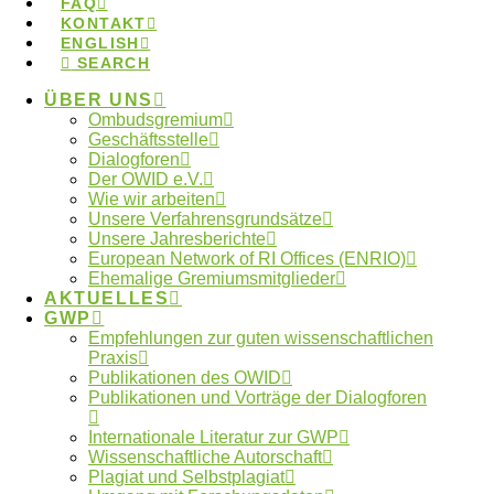
Ombudspersonen
FAQ
KONTAKT
ENGLISH
SEARCH
Im Rahmen des Projekts „Ombudswesen@BUA –
ÜBER UNS
Ombudsgremium
OBUA“ wurde eine Einführung für Ombudspersonen
Geschäftsstelle
in die Ombudsarbeit entwickelt – die „OBUA-Toolbox
Dialogforen
Der OWID e.V.
für Ombudspersonen an Berliner
Wie wir arbeiten
Forschungseinrichtungen“.
Unsere Verfahrensgrundsätze
Unsere Jahresberichte
European Network of RI Offices (ENRIO)
20.Juli 2023
Ehemalige Gremiumsmitglieder
AKTUELLES
GWP-Artikel des
GWP
Empfehlungen zur guten wissenschaftlichen
Ombudsman im
Praxis
Publikationen des OWID
Labourjournal
Publikationen und Vorträge der Dialogforen
Internationale Literatur zur GWP
Wissenschaftliche Autorschaft
Plagiat und Selbstplagiat
Für das aktuelle Labourjournal hat Katrin Frisch