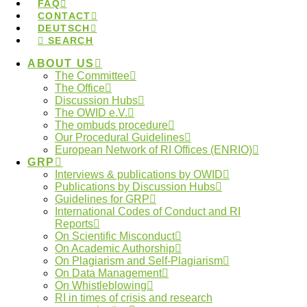
FAQ
CONTACT
DEUTSCH
Der von der Berlin University Alliance in
SEARCH
Zusammenarbeit mit Expert:innen gestaltete E-
ABOUT US
Learning Kurs „Good Research Practice for Doctoral
The Committee
Researchers“ geht online.
The Office
Discussion Hubs
14.March 2025
The OWID e.V.
The ombuds procedure
Our Procedural Guidelines
Workshoptag für
European Network of RI Offices (ENRIO)
GRP
Ombudspersonen
Interviews & publications by OWID
Publications by Discussion Hubs
Guidelines for GRP
International Codes of Conduct and RI
Reports
Die Dialogforen des Ombudsgremiums für die
On Scientific Misconduct
wissenschaftliche Integrität in Deutschland (OWID)
On Academic Authorship
On Plagiarism and Self-Plagiarism
veranstalten am 16. Juli 2025 einen Workshoptag
On Data Management
zum Thema “Herausforderungen in der
On Whistleblowing
RI in times of crisis and research
Ombudspraxis: Strategien für Beratung und