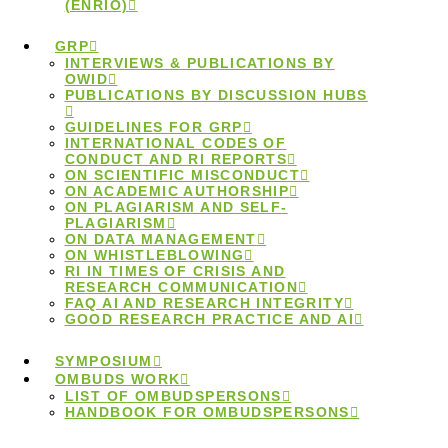
wissenschaftlichen
(ENRIO)
Praxis” an der Freien
GRP
INTERVIEWS & PUBLICATIONS BY
Universität Berlin
OWID
PUBLICATIONS BY DISCUSSION HUBS
GUIDELINES FOR GRP
INTERNATIONAL CODES OF
CONDUCT AND RI REPORTS
Am 19.11.2025 findet an der Freien Universität Berlin
ON SCIENTIFIC MISCONDUCT
der Tag der guten wissenschaftlichen Praxis und die
ON ACADEMIC AUTHORSHIP
ON PLAGIARISM AND SELF-
feierliche Verleihung des Rosalind-Franklin-Preises
PLAGIARISM
ON DATA MANAGEMENT
für wissenschaftliche Integrität statt.
ON WHISTLEBLOWING
RI IN TIMES OF CRISIS AND
16.April 2025
RESEARCH COMMUNICATION
FAQ AI AND RESEARCH INTEGRITY
GOOD RESEARCH PRACTICE AND AI
Berlin University
SYMPOSIUM
Alliance launcht
OMBUDS WORK
LIST OF OMBUDSPERSONS
Online-Kurs zur GWP
HANDBOOK FOR OMBUDSPERSONS