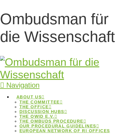
17.December 2025
Ombudsman für
Bericht zum
Workshoptag
die Wissenschaft
Die Dialogforen veranstalteten in Kooperation mit der
OWID-Geschäftsstelle am 16. Juli 2025 einen
Workshoptag zu “Herausforderungen in der
Ombudspraxis: Strategien für Beratung und
Navigation
Vermittlung“. Dieser Bericht fasst die wichtigsten
Inhalte zusammen.
ABOUT US
THE COMMITTEE
THE OFFICE
10.October 2025
DISCUSSION HUBS
THE OWID E.V.
“Tag der guten
THE OMBUDS PROCEDURE
OUR PROCEDURAL GUIDELINES
EUROPEAN NETWORK OF RI OFFICES