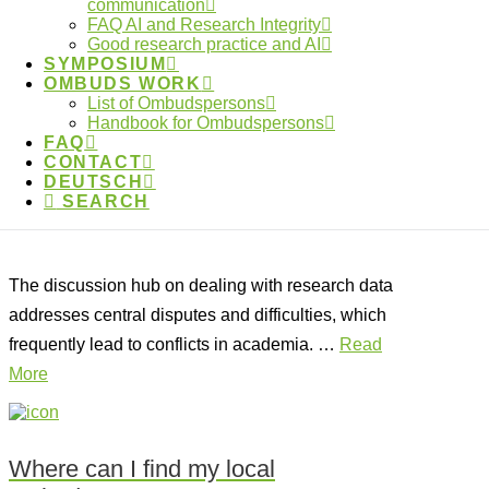
communication
Vermittlung”
FAQ AI and Research Integrity
Good research practice and AI
24.January 2023
SYMPOSIUM
OMBUDS WORK
Research Data | & |
List of Ombudspersons
Handbook for Ombudspersons
FAQ
Artificial Intelligence
CONTACT
DEUTSCH
and RI
SEARCH
The discussion hub on dealing with research data
addresses central disputes and difficulties, which
frequently lead to conflicts in academia. …
Read
More
Where can I find my local