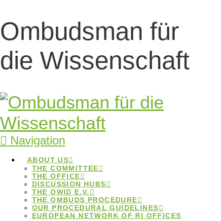
Ombudsman für
Guidelines for
die Wissenschaft
Good Research
Practice
Guidelines for Good Research
Navigation
Practice
ABOUT US
Home
Beiträge
Guidelines for Good Research
THE COMMITTEE
Practice
THE OFFICE
DISCUSSION HUBS
THE OWID E.V.
THE OMBUDS PROCEDURE
OUR PROCEDURAL GUIDELINES
EUROPEAN NETWORK OF RI OFFICES