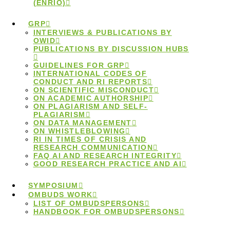
(ENRIO)
GRP
Guidelines for
INTERVIEWS & PUBLICATIONS BY
OWID
PUBLICATIONS BY DISCUSSION HUBS
Good Research
GUIDELINES FOR GRP
INTERNATIONAL CODES OF
CONDUCT AND RI REPORTS
ON SCIENTIFIC MISCONDUCT
Practice
ON ACADEMIC AUTHORSHIP
ON PLAGIARISM AND SELF-
PLAGIARISM
ON DATA MANAGEMENT
ON WHISTLEBLOWING
RI IN TIMES OF CRISIS AND
RESEARCH COMMUNICATION
FAQ AI AND RESEARCH INTEGRITY
The
codex „Guidelines for safeguarding Good
GOOD RESEARCH PRACTICE AND AI
Resarch Practice”
will take effect on the 1st of August
2019. The Ombuds Committee for Research Integrity
SYMPOSIUM
OMBUDS WORK
in Germany and it´s office provide advice to
LIST OF OMBUDSPERSONS
HANDBOOK FOR OMBUDSPERSONS
reseachers based on these guidelines, as well as
other discipline-specific guidelines regarding good