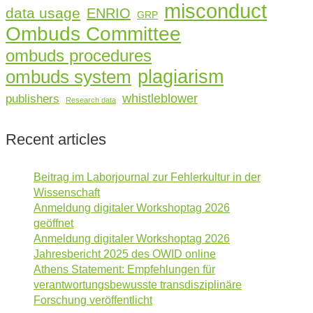
misconduct
data usage
ENRIO
GRP
Ombuds Committee
ombuds procedures
plagiarism
ombuds system
whistleblower
publishers
Research data
Recent articles
Beitrag im Laborjournal zur Fehlerkultur in der
Wissenschaft
Anmeldung digitaler Workshoptag 2026
geöffnet
Anmeldung digitaler Workshoptag 2026
Jahresbericht 2025 des OWID online
Athens Statement: Empfehlungen für
verantwortungsbewusste transdisziplinäre
Forschung veröffentlicht