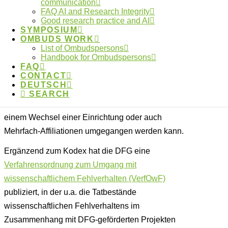
be found within the DFG’s “
Verfahrensleitfaden zur
communication
FAQ AI and Research Integrity
guten wissenschaftlichen Praxis
” (updated in 2023).
Good research practice and AI
This document is available in German only.
SYMPOSIUM
OMBUDS WORK
List of Ombudspersons
Ein ergänzendes Dokument zum Kodex stellen die
Handbook for Ombudspersons
“
Leitlinien zur Nennung von Affiliationen bei
FAQ
CONTACT
Publikationen
” der Hochschulrektorenkonferenz dar,
DEUTSCH
die 2018 publiziert wurden. Die Leitlinien gehen u.a.
SEARCH
darauf ein, wie mit Affiliationen auf Publikationen bei
einem Wechsel einer Einrichtung oder auch
Mehrfach-Affiliationen umgegangen werden kann.
Ergänzend zum Kodex hat die DFG eine
Verfahrensordnung zum Umgang mit
wissenschaftlichem Fehlverhalten (VerfOwF)
publiziert, in der u.a. die Tatbestände
wissenschaftlichen Fehlverhaltens im
Zusammenhang mit DFG-geförderten Projekten