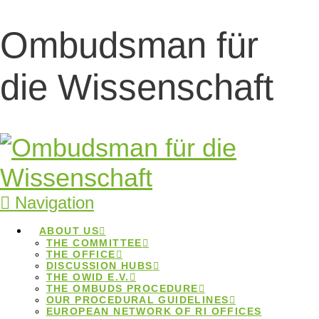
Ombudsman für
Follow-up
die Wissenschaft
Workshop für
Ombudspersonen:
Plätze frei
Navigation
Follow-up Workshop für
ABOUT US
THE COMMITTEE
Ombudspersonen: Plätze frei
THE OFFICE
DISCUSSION HUBS
THE OWID E.V.
Home
Beiträge
Follow-up Workshop für
THE OMBUDS PROCEDURE
Ombudspersonen: Plätze frei
OUR PROCEDURAL GUIDELINES
EUROPEAN NETWORK OF RI OFFICES