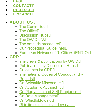
FAQ
regelmäßig Workshops für Ombudspersonen an, in
CONTACT
DEUTSCH
denen Fragen des Rollenverständnisses und der
SEARCH
(rechtlichen) Rahmenbedingungen der Ombudsarbeit
ABOUT US
thematisiert werden.
The Committee
The Office
Für den sog. Follow-up Workshop für
Discussion Hubs
The OWID e.V.
Ombudspersonen vom 25. – 26.11.2024 in Berlin
The ombuds procedure
sind nun noch einmal Plätze frei geworden.
Der
Our Procedural Guidelines
European Network of RI Offices (ENRIO)
Follow-up Workshop richtet sich an
GRP
Ombudspersonen, die bereits Erfahrung in der
Interviews & publications by OWID
Publications by Discussion Hubs
Ombudsarbeit sammeln konnten (und ggf. auch am
Guidelines for GRP
Einführungsworkshop teilgenommen haben) und die
International Codes of Conduct and RI
Reports
in den Austausch mit anderen Ombudspersonen
On Scientific Misconduct
treten möchten.
On Academic Authorship
On Plagiarism and Self-Plagiarism
Sie können sich
hier über die Website der DFG
On Data Management
On Whistleblowing
anmelden.
RI in times of crisis and research