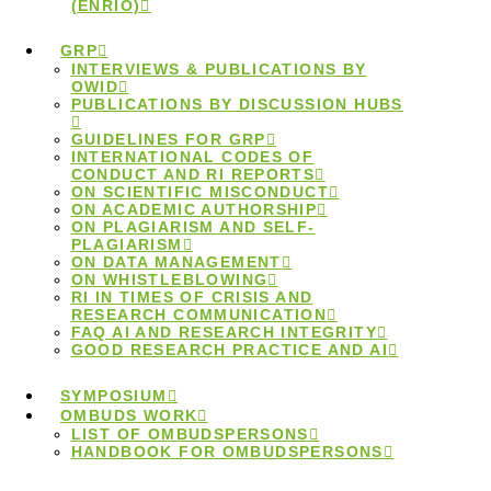
(ENRIO)
GRP
INTERVIEWS & PUBLICATIONS BY
OWID
PUBLICATIONS BY DISCUSSION HUBS
Follow-up
GUIDELINES FOR GRP
INTERNATIONAL CODES OF
CONDUCT AND RI REPORTS
ON SCIENTIFIC MISCONDUCT
Workshop für
ON ACADEMIC AUTHORSHIP
ON PLAGIARISM AND SELF-
PLAGIARISM
ON DATA MANAGEMENT
Ombudspersonen:
ON WHISTLEBLOWING
RI IN TIMES OF CRISIS AND
RESEARCH COMMUNICATION
Plätze frei
FAQ AI AND RESEARCH INTEGRITY
GOOD RESEARCH PRACTICE AND AI
SYMPOSIUM
OMBUDS WORK
LIST OF OMBUDSPERSONS
HANDBOOK FOR OMBUDSPERSONS
Die Deutsche Forschungsgemeinschaft bietet