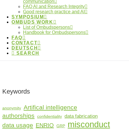
communication
FAQ AI and Research Integrity
Good research practice and AI
Where can I find my local
SYMPOSIUM
OMBUDS WORK
ombudsperson?
List of Ombudspersons
Handbook for Ombudspersons
FAQ
CONTACT
DEUTSCH
SEARCH
Contact the Ombuds Committee
Keywords
Artifical intelligence
anonymity
authorships
data fabrication
confidentiality
misconduct
data usage
ENRIO
GRP