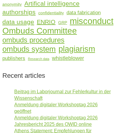
Artifical intelligence
anonymity
authorships
data fabrication
confidentiality
misconduct
data usage
ENRIO
GRP
Ombuds Committee
ombuds procedures
plagiarism
ombuds system
whistleblower
publishers
Research data
Recent articles
Beitrag im Laborjournal zur Fehlerkultur in der
Wissenschaft
Anmeldung digitaler Workshoptag 2026
geöffnet
Anmeldung digitaler Workshoptag 2026
Jahresbericht 2025 des OWID online
Athens Statement: Empfehlungen für