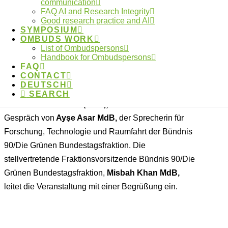
communication
Weitere Gäste der Podiumsdiskussion sind
Sophia
FAQ AI and Research Integrity
Good research practice and AI
Hohmann
(1. Vorsitzende des
Netzwerks gegen
SYMPOSIUM
Machtmissbrauch in der Wissenschaft e.V.
),
Dr.
OMBUDS WORK
List of Ombudspersons
Andreas Keller
(Vorstandsmitglied der
Handbook for Ombudspersons
Gewerkschaft für Erziehung und Wissenschaft
FAQ
CONTACT
(GEW),
Bereich Hochschule und Forschung) und
Dr.
DEUTSCH
Christina Reinhardt
(
Kanzlerin der Ruhr-
SEARCH
Universität Bochum (RUB)
). Moderiert wird das
Gespräch von
Ayşe Asar MdB,
der Sprecherin für
Forschung, Technologie und Raumfahrt der Bündnis
90/Die Grünen Bundestagsfraktion. Die
stellvertretende Fraktionsvorsitzende Bündnis 90/Die
Grünen Bundestagsfraktion,
Misbah Khan MdB,
leitet die Veranstaltung mit einer Begrüßung ein.