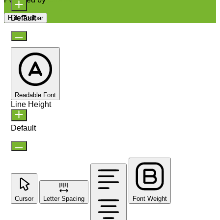
Default
Hide Toolbar
Readable Font
Line Height
Default
Cursor
Letter Spacing
Font Weight