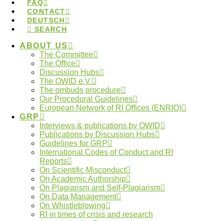
FAQ
Am 03. November 2025 findet im
Jakob-Kaiser-
CONTACT
Haus
in Berlin eine
Podiumsdiskussion zum
DEUTSCH
SEARCH
Thema “Wissenschaft auf Augenhöhe – Macht,
Verantwortung & faire Strukturen”
statt, an der
ABOUT US
The Committee
auch Prof. Heinz Kalt, Mitglied des
The Office
Ombudsgremiums für die wissenschaftliche
Discussion Hubs
The OWID e.V.
Integrität, teilnehmen wird.
Das öffentliche
The ombuds procedure
Fachgespräch wird von der Bundestagsfraktion
Our Procedural Guidelines
European Network of RI Offices (ENRIO)
Bündnis 90/Die Grünen organisiert.
GRP
Themenschwerpunkte sollen u.a. die Bedeutung
Interviews & publications by OWID
Publications by Discussion Hubs
verantwortungsvoller Führung und der Umgang mit
Guidelines for GRP
Machtungleichheiten und Machtmissbrauch in der
International Codes of Conduct and RI
Reports
Wissenschaft sein. Im Anschluss an das Gespräch
On Scientific Misconduct
wird ein Austausch mit dem Publikum stattfinden.
On Academic Authorship
On Plagiarism and Self-Plagiarism
Sie können sich hier für die Veranstaltung
On Data Management
On Whistleblowing
anmelden.
RI in times of crisis and research