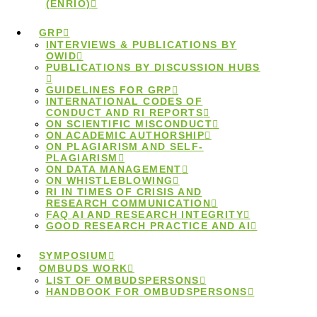
(ENRIO)
GRP
INTERVIEWS & PUBLICATIONS BY
OWID
PUBLICATIONS BY DISCUSSION HUBS
GUIDELINES FOR GRP
INTERNATIONAL CODES OF
Podiumsdiskussion
CONDUCT AND RI REPORTS
ON SCIENTIFIC MISCONDUCT
ON ACADEMIC AUTHORSHIP
ON PLAGIARISM AND SELF-
“Wissenschaft
PLAGIARISM
ON DATA MANAGEMENT
ON WHISTLEBLOWING
auf Augenhöhe”
RI IN TIMES OF CRISIS AND
RESEARCH COMMUNICATION
FAQ AI AND RESEARCH INTEGRITY
GOOD RESEARCH PRACTICE AND AI
im Bundestag
SYMPOSIUM
OMBUDS WORK
LIST OF OMBUDSPERSONS
HANDBOOK FOR OMBUDSPERSONS