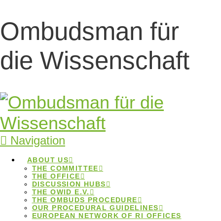
Ombudsman für
Podiumsdiskussion
die Wissenschaft
“Wissenschaft auf
Augenhöhe” im
Bundestag
Navigation
Podiumsdiskussion
ABOUT US
THE COMMITTEE
“Wissenschaft auf Augenhöhe”
THE OFFICE
DISCUSSION HUBS
im Bundestag
THE OWID E.V.
THE OMBUDS PROCEDURE
OUR PROCEDURAL GUIDELINES
Home
Beiträge
Podiumsdiskussion
EUROPEAN NETWORK OF RI OFFICES
"Wissenschaft auf Augenhöhe" im Bundestag