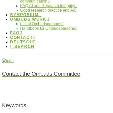
communication
Photo by
Eugene Chystiakov
via
Unsplash.
FAQ AI and Research Integrity
Good research practice and AI
Tags:
authorships
,
data usage
,
ombuds system
,
SYMPOSIUM
plagiarism
OMBUDS WORK
List of Ombudspersons
Handbook for Ombudspersons
FAQ
CONTACT
Where can I find my local
DEUTSCH
ombudsperson?
SEARCH
Contact the Ombuds Committee
Keywords