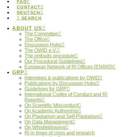
Fairness
(transcript Verlag)
veröffentlicht. Darin
FAQ
CONTACT
diskutieren die drei Referent:innen der
Dialogforen
DEUTSCH
zur Stärkung der Kultur wissenschaftlicher Integrität
,
SEARCH
Dr. Katrin Frisch, Dr. Felix Hagenström und Dr. Nele
ABOUT US
Reeg,
anhaltende und neue Herausforderungen
The Committee
The Office
rund um wissenschaftliche Integrität.
Discussion Hubs
The OWID e.V.
Das Buch beleuchtet allgemein und anhand der drei
The ombuds procedure
Our Procedural Guidelines
Schwerpunktthemen Plagiate, Autorschaften und
European Network of RI Offices (ENRIO)
Forschungsdaten
systemische Problematiken und
GRP
Interviews & publications by OWID
skizziert mögliche Lösungsansätze.
Neben der
Publications by Discussion Hubs
gedruckten Fassung ist es auch als
Open-Access-
Guidelines for GRP
International Codes of Conduct and RI
Publikation
verfügbar.
Reports
On Scientific Misconduct
Weitere Informationen zum Buch (inkl. Download)
On Academic Authorship
finden Sie direkt beim
transcript Verlag
.
On Plagiarism and Self-Plagiarism
On Data Management
On Whistleblowing
RI in times of crisis and research