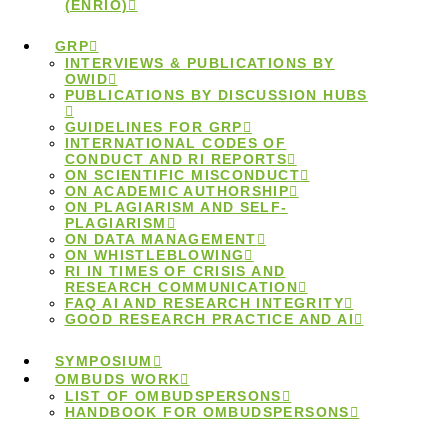
(ENRIO)
GRP
INTERVIEWS & PUBLICATIONS BY
OWID
PUBLICATIONS BY DISCUSSION HUBS
Buch
GUIDELINES FOR GRP
INTERNATIONAL CODES OF
CONDUCT AND RI REPORTS
ON SCIENTIFIC MISCONDUCT
„Wissenschaftliche
ON ACADEMIC AUTHORSHIP
ON PLAGIARISM AND SELF-
PLAGIARISM
ON DATA MANAGEMENT
Fairness“ ist
ON WHISTLEBLOWING
RI IN TIMES OF CRISIS AND
RESEARCH COMMUNICATION
erschienen
FAQ AI AND RESEARCH INTEGRITY
GOOD RESEARCH PRACTICE AND AI
SYMPOSIUM
OMBUDS WORK
LIST OF OMBUDSPERSONS
HANDBOOK FOR OMBUDSPERSONS
Diese Woche wurde das Buch
Wissenschaftliche