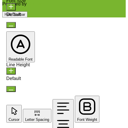
Font Size
Powered by
OneTap
Default
Hide Toolbar
Readable Font
Line Height
Default
Cursor
Letter Spacing
Font Weight