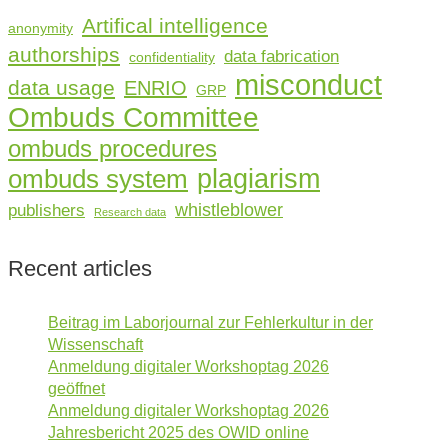
Artifical intelligence
anonymity
authorships
data fabrication
confidentiality
misconduct
data usage
ENRIO
GRP
Ombuds Committee
ombuds procedures
plagiarism
ombuds system
whistleblower
publishers
Research data
Recent articles
Beitrag im Laborjournal zur Fehlerkultur in der
Wissenschaft
Anmeldung digitaler Workshoptag 2026
geöffnet
Anmeldung digitaler Workshoptag 2026
Jahresbericht 2025 des OWID online