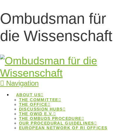
Ombudsman für
Buch
die Wissenschaft
„Wissenschaftliche
Fairness“ ist
erschienen
Navigation
Buch „Wissenschaftliche
ABOUT US
THE COMMITTEE
Fairness“ ist erschienen
THE OFFICE
DISCUSSION HUBS
THE OWID E.V.
Home
Beiträge
Buch „Wissenschaftliche
THE OMBUDS PROCEDURE
Fairness“ ist erschienen
OUR PROCEDURAL GUIDELINES
EUROPEAN NETWORK OF RI OFFICES