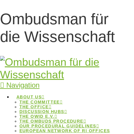
Ombudsman für
Workshops für
die Wissenschaft
Ombudspersonen:
Anmeldung bei der
DFG eröffnet
Navigation
Workshops für
ABOUT US
THE COMMITTEE
Ombudspersonen: Anmeldung
THE OFFICE
DISCUSSION HUBS
bei der DFG eröffnet
THE OWID E.V.
THE OMBUDS PROCEDURE
OUR PROCEDURAL GUIDELINES
Home
Beiträge
Workshops für
EUROPEAN NETWORK OF RI OFFICES
Ombudspersonen: Anmeldung bei der DFG eröffnet