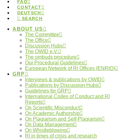
FAQ
CONTACT
DEUTSCH
Ab 2023 bietet die Deutsche
SEARCH
Forschungsgemeinschaft (DFG) in regelmäßigen
ABOUT US
Abständen Workshops für Ombudspersonen in
The Committee
unterschiedlichen Städten an.
The Office
Discussion Hubs
Die nächsten Veranstaltungen mit dem Titel
The OWID e.V.
The ombuds procedure
“Workshops für Ombudspersonen:
Our Procedural Guidelines
Rollenverständnis, Mediation und
European Network of RI Offices (ENRIO)
GRP
Konfliktmanagement”
werden vom
27. bis 28. März
Interviews & publications by OWID
2023 in Köln
oder vom
9. bis 10. Oktober 2023 in
Publications by Discussion Hubs
Guidelines for GRP
Berlin
angeboten. Teil II des Workshops wird vom 20.
International Codes of Conduct and RI
bis 21. November 2023 stattfinden. Der Ort wird noch
Reports
On Scientific Misconduct
festgelegt.
On Academic Authorship
On Plagiarism and Self-Plagiarism
Für die Veranstaltung am 27.-28. März 2023 in Köln
On Data Management
On Whistleblowing
können Sie sich bereits
hier
registrieren.
Bei Fragen
RI in times of crisis and research
zur Anmeldung – und zur Vorananmeldung für die