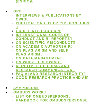
(ENRIO)
GRP
INTERVIEWS & PUBLICATIONS BY
OWID
PUBLICATIONS BY DISCUSSION HUBS
GUIDELINES FOR GRP
INTERNATIONAL CODES OF
Workshops für
CONDUCT AND RI REPORTS
ON SCIENTIFIC MISCONDUCT
ON ACADEMIC AUTHORSHIP
ON PLAGIARISM AND SELF-
Ombudspersonen:
PLAGIARISM
ON DATA MANAGEMENT
ON WHISTLEBLOWING
Anmeldung bei
RI IN TIMES OF CRISIS AND
RESEARCH COMMUNICATION
FAQ AI AND RESEARCH INTEGRITY
GOOD RESEARCH PRACTICE AND AI
der DFG eröffnet
SYMPOSIUM
OMBUDS WORK
LIST OF OMBUDSPERSONS
HANDBOOK FOR OMBUDSPERSONS