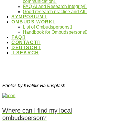
communication
FAQ AI and Research Integrity
anderen Veranstaltungen – wenden Sie sich bitte an
Good research practice and AI
Frau Hahn
(annika.hahn@dfg.de).
SYMPOSIUM
OMBUDS WORK
Nähere Informationen finden Sie in dem
List of Ombudspersons
Handbook for Ombudspersons
Informationsflyer, den Sie hier herunterladen
FAQ
können
.
CONTACT
DEUTSCH
SEARCH
Photos by Kvalifik via unsplash
.
Where can I find my local
ombudsperson?