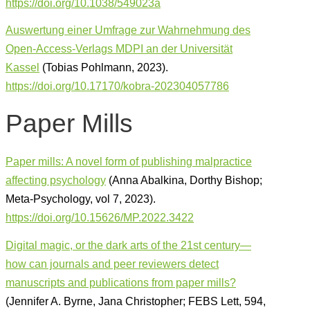
https://doi.org/10.1038/549023a
Auswertung einer Umfrage zur Wahrnehmung des
Open-Access-Verlags MDPI an der Universität
Kassel
(Tobias Pohlmann, 2023).
https://doi.org/10.17170/kobra-202304057786
Paper Mills
Paper mills: A novel form of publishing malpractice
affecting psychology
(Anna Abalkina, Dorthy Bishop;
Meta-Psychology, vol 7, 2023).
https://doi.org/10.15626/MP.2022.3422
Digital magic, or the dark arts of the 21st century—
how can journals and peer reviewers detect
manuscripts and publications from paper mills?
(Jennifer A. Byrne, Jana Christopher; FEBS Lett, 594,