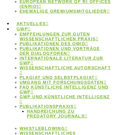
EUROPEAN NETWORK OF RI OFFICES
Hier finden Sie Literatur, die sich mit GWP-relevanten
(ENRIO)
EHEMALIGE GREMIUMSMITGLIEDER
Aspekten im Themenbereich der „Publikationspraxis“
auseinandersetzt.
AKTUELLES
GWP
EMPFEHLUNGEN ZUR GUTEN
Inhaltsverzeichnis
WISSENSCHAFTLICHEN PRAXIS
PUBLIKATIONEN DES OWID
Handreichungen
PUBLIKATIONEN UND VORTRÄGE
Allgemein
DER DIALOGFOREN
Preprints
INTERNATIONALE LITERATUR ZUR
Predatory Journals
GWP
Paper Mills
WISSENSCHAFTLICHE AUTORSCHAFT
Hijacked Journals
PLAGIAT UND SELBSTPLAGIAT
UMGANG MIT FORSCHUNGSDATEN
FAQ KÜNSTLICHE INTELLIGENZ UND
Handreichungen
GWP
GWP UND KÜNSTLICHE INTELLIGENZ
PUBLIKATIONSPRAXIS
Handreichung zu Predatory Journals
: In dieser
HANDREICHUNG ZU
PREDATORY JOURNALS
Handreichung, erstellt von Katrin Frisch, Mitarbeiterin
der
Dialogforen
, werden die Phänomene „Predatory
WHISTLEBLOWING
WISSENSCHAFTLICHES
Journals“ und „Predatory Conferences“ erläutert und