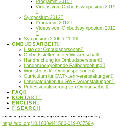
Programm 2015
Videos vom Ombudssymposium 2015
Predatory Journals: No Definition, No Defence
Symposium 2012
(Grudniewicz, Agnes; Moher, David; Cobey, Kelly D.;
Programm 2012
Bryson, Gregory L.; Cukier, Samantha; Allen,
Videos vom Ombudssymposium 2012
Kristiann; Ardern, Clare; Balcom, Lesley; Barros,
Symposium 2006 & 2009
Tiago; Berger, Monica; Ciro, Jairo Buitrago; Cugusi,
OMBUDSARBEIT
Liste der Ombudspersonen
Lucia; Donaldson, Michael R.; Egger, Matthias;
Ombudsstellen in der Wissenschaft
Graham, Ian D.; Hodgkinson, Matt; Khan, Karim M.;
Handreichung für Ombudspersonen
Länderübergreifende Fallbearbeitung
Mabizela, Mahlubi; Manca, Andrea; Milzow, Katrin;
Workshops für Ombudspersonen
Mouton, Johann; Muchenje, Marvelous; Olijhoek,
Curriculum für GWP-Lehrveranstaltungen
Lehrmaterialien für GWP-Veranstaltungen
Tom; Ommaya, Alexander; Patwardhan, Bhushan;
Professionalisierung von Ombudsarbeit
Poff, Deborah; Proulx, Laurie; Rodger, Marc; Severin,
FAQ
KONTAKT
Anna; Strinzel, Michaela; Sylos-Labini, Mauro;
ENGLISH
Tamblyn, Robyn; van Niekerk, Marthie; Wicherts,
SEARCH
Jelte M.; Lalu, Manoj M; Nature, Vol 576, 2019).
https://doi.org/10.1038/d41586-019-03759-y