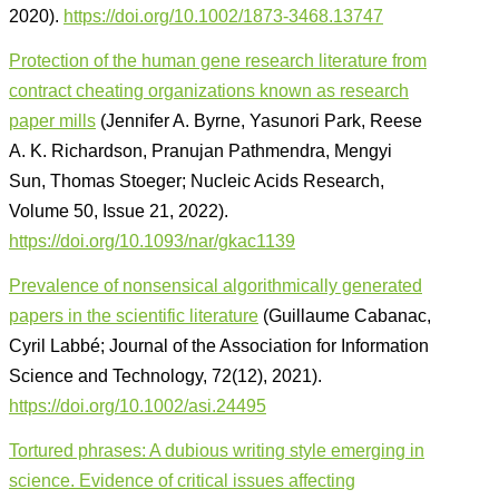
2020).
https://doi.org/10.1002/1873-3468.13747
Protection of the human gene research literature from
contract cheating organizations known as research
paper mills
(Jennifer A. Byrne, Yasunori Park, Reese
A. K. Richardson, Pranujan Pathmendra, Mengyi
Sun, Thomas Stoeger; Nucleic Acids Research,
Volume 50, Issue 21, 2022).
https://doi.org/10.1093/nar/gkac1139
Prevalence of nonsensical algorithmically generated
papers in the scientific literature
(Guillaume Cabanac,
Cyril Labbé; Journal of the Association for Information
Science and Technology, 72(12), 2021).
https://doi.org/10.1002/asi.24495
Tortured phrases: A dubious writing style emerging in
science. Evidence of critical issues affecting