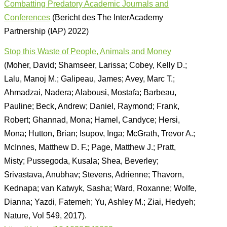
Combatting Predatory Academic Journals and
Conferences
(Bericht des The InterAcademy
Partnership (IAP) 2022)
Stop this Waste of People, Animals and Money
(Moher, David; Shamseer, Larissa; Cobey, Kelly D.;
Lalu, Manoj M.; Galipeau, James; Avey, Marc T.;
Ahmadzai, Nadera; Alabousi, Mostafa; Barbeau,
Pauline; Beck, Andrew; Daniel, Raymond; Frank,
Robert; Ghannad, Mona; Hamel, Candyce; Hersi,
Mona; Hutton, Brian; Isupov, Inga; McGrath, Trevor A.;
McInnes, Matthew D. F.; Page, Matthew J.; Pratt,
Misty; Pussegoda, Kusala; Shea, Beverley;
Srivastava, Anubhav; Stevens, Adrienne; Thavorn,
Kednapa; van Katwyk, Sasha; Ward, Roxanne; Wolfe,
Dianna; Yazdi, Fatemeh; Yu, Ashley M.; Ziai, Hedyeh;
Nature, Vol 549, 2017).