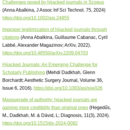
Challenges posed by hijacked journals in Scopus
(Anna Abalkina, J Assoc Inf Sci Technol. 75, 2024)
https://doi.org/10.1002/asi.24855
Improper legitimization of hijacked journals through
citations
(Anna Abalkina, Guillaume Cabanac, Cyril
Labbé, Alexander Magazinov; ArXiv, 2022).
https://doi.org/10.48550/arXiv.2209.04703
Hijacked Journals: An Emerging Challenge for
Scholarly Publishing
(Mehdi Dadkhah, Glenn
Borchardt; Aesthetic Surgery Journal, Volume 36,
Issue 6, 2016).
https://doi.org/10.1093/asj/sjw026
Masquerade of authority: hijacked journals are
gaining more credibility than original ones
(Hegedűs,
M., Dadkhah, M. & Dávid, L; Diagnosis, 11(3), 2024).
https://doi.org/10.1515/dx-2024-0082