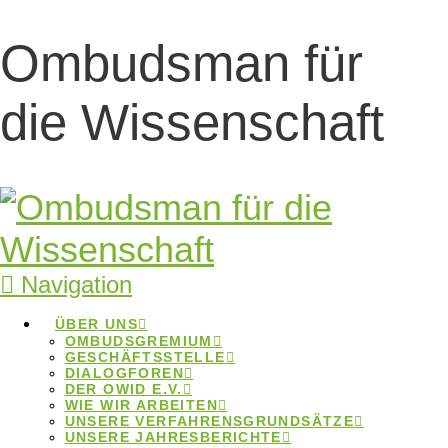
Ombudsman für
Publikationspraxis
die Wissenschaft
Publikationspraxis
Home
Beiträge
Publikationspraxis
Navigation
ÜBER UNS
OMBUDSGREMIUM
Publikationspraxis
GESCHÄFTSSTELLE
DIALOGFOREN
DER OWID E.V.
WIE WIR ARBEITEN
UNSERE VERFAHRENSGRUNDSÄTZE
UNSERE JAHRESBERICHTE