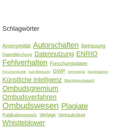
Schlagwörter
Autorschaften
Anonymität
Betreuung
ENRIO
Datennutzung
Datenfälschung
Fehlverhalten
Forschungsdaten
GWP
Forschungsethik
gute Betreuung
International
Kooperationen
Künstliche Intelligenz
Machtmissbrauch
Ombudsgremium
Ombudsverfahren
Ombudswesen
Plagiate
Verlage
Publikationspraxis
Vertraulichkeit
Whistleblower