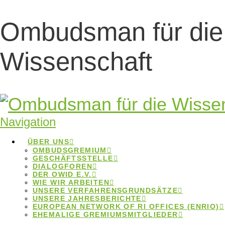
Ombudsman für die
Gute
Wissenschaft
wissenschaftliche
Praxis und
künstliche
Navigation
Intelligenz
ÜBER UNS
OMBUDSGREMIUM
GESCHÄFTSSTELLE
DIALOGFOREN
DER OWID E.V.
WIE WIR ARBEITEN
Gute wissenschaftliche Praxis
UNSERE VERFAHRENSGRUNDSÄTZE
UNSERE JAHRESBERICHTE
und künstliche Intelligenz
EUROPEAN NETWORK OF RI OFFICES (ENRIO)
EHEMALIGE GREMIUMSMITGLIEDER