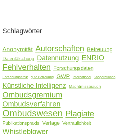
Schlagwörter
Autorschaften
Anonymität
Betreuung
ENRIO
Datennutzung
Datenfälschung
Fehlverhalten
Forschungsdaten
GWP
Forschungsethik
gute Betreuung
International
Kooperationen
Künstliche Intelligenz
Machtmissbrauch
Ombudsgremium
Ombudsverfahren
Ombudswesen
Plagiate
Verlage
Publikationspraxis
Vertraulichkeit
Whistleblower