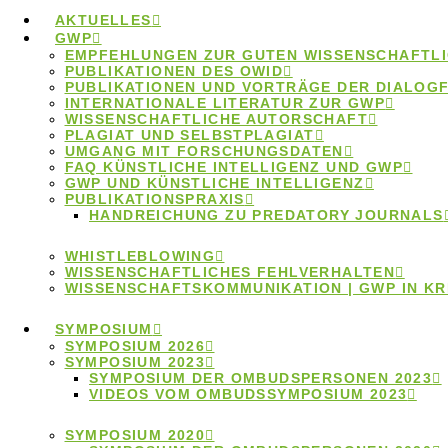
Home
Beiträge
Gute wissenschaftliche Praxis
AKTUELLES
und künstliche Intelligenz
GWP
EMPFEHLUNGEN ZUR GUTEN WISSENSCHAFTLI
PUBLIKATIONEN DES OWID
PUBLIKATIONEN UND VORTRÄGE DER DIALOG
INTERNATIONALE LITERATUR ZUR GWP
WISSENSCHAFTLICHE AUTORSCHAFT
PLAGIAT UND SELBSTPLAGIAT
UMGANG MIT FORSCHUNGSDATEN
FAQ KÜNSTLICHE INTELLIGENZ UND GWP
Gute
GWP UND KÜNSTLICHE INTELLIGENZ
PUBLIKATIONSPRAXIS
HANDREICHUNG ZU PREDATORY JOURNALS
wissenschaftliche
WHISTLEBLOWING
WISSENSCHAFTLICHES FEHLVERHALTEN
WISSENSCHAFTSKOMMUNIKATION | GWP IN KR
Praxis und
SYMPOSIUM
SYMPOSIUM 2026
künstliche
SYMPOSIUM 2023
SYMPOSIUM DER OMBUDSPERSONEN 2023
VIDEOS VOM OMBUDSSYMPOSIUM 2023
Intelligenz
SYMPOSIUM 2020