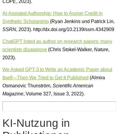
COPE
, 2023).
AI-Assisted Authorship: How to Assign Credit in
Synthetic Scholarship
(Ryan Jenkins und Patrick Lin,
SSRN
, 2023). http://dx.doi.org/10.2139/ssrn.4342909
ChatGPT listed as author on research papers: many
scientists disapprove
(Chris Stokel-Walker,
Nature
,
2023).
We Asked GPT-3 to Write an Academic Paper about
Itself—Then We Tried to Get It Published
(Almira
Osmanovic Thunström,
Scientific American
Magazine
, Volume 327, Issue 3, 2022).
KI-Nutzung in