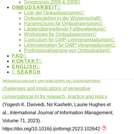
Symposium 2006 & 2009
OMBUDSARBEIT
The Case for Generative AI in Scholarly Practice
Liste der Ombudspersonen
(Chris Berg,
SSRN
, 2023).
Ombudsstellen in der Wissenschaft
Handreichung für Ombudspersonen
http://dx.doi.org/10.2139/ssrn.4407587
Länderübergreifende Fallbearbeitung
Workshops für Ombudspersonen
Protecting scientific integrity in an age of generative
Curriculum für GWP-Lehrveranstaltungen
AI
(Wolfgang Blau, Vinton G. Cerf, Juan Enriquez et
Lehrmaterialien für GWP-Veranstaltungen
Professionalisierung von Ombudsarbeit
al.,
PNAS
Volume 121, No. 22, 2024).
FAQ
https://doi.org/10.1073/pnas.2407886121
KONTAKT
ENGLISH
SEARCH
Opinion Paper: “So what if ChatGPT wrote it?”
Multidisciplinary perspectives on opportunities,
challenges and implications of generative
conversational AI for research, practice and policy
(Yogesh K. Dwivedi, Nir Kashetri, Laurie Hughes et
al.,
International Journal of Information Management
,
Volume 71, 2023).
https://doi.org/10.1016/j.ijinfomgt.2023.102642