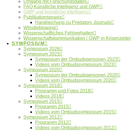
Allgemein
Umgang mit Forschungsdaten
FAQ Künstliche Intelligenz und GWP
GWP und künstliche Intelligenz
Publikationspraxis
FAQ Künstliche Intelligenz und gute
Handreichung zu Predatory Journals
wissenschaftliche Praxis
(Katrin Frisch, Zenodo,
Whistleblowing
Wissenschaftliches Fehlverhalten
2024)
Wissenschaftskommunikation | GWP in Krisenzeite
SYMPOSIUM
ChatGPT und andere Computermodelle zur
Symposium 2026
Sprachverarbeitung – Grundlagen,
Symposium 2023
Symposium der Ombudspersonen 2023
Anwendungspotenziale und mögliche Auswirkungen
Videos vom Ombudssymposium 2023
(Steffen Albrecht, B
üro für Technikfolgen-
Symposium 2020
Symposium der Ombudspersonen 2020
Abschätzung beim Deutschen Bundestag
(TAB),
Videos vom Ombudssymposium 2020
2023).
Symposium 2018
Programm und Fotos 2018
Artifizielle und postartifizielle Texte. über die
Videos 2018
Symposium 2015
Auswirkungen Künstlicher Intelligenz auf die
Programm 2015
Erwartungen an literarisches und nichtliterarisches
Videos vom Ombudssymposium 2015
Symposium 2012
Schreiben
(Hannes Bajohr,
Sprache im technischen
Programm 2012
Zeitalter
, Jahrgang 61, Heft 245, 2023).
Videos vom Ombudssymposium 2012