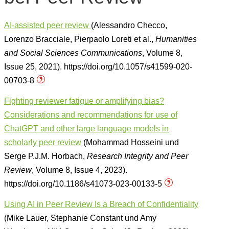
AI-assisted peer review
(Alessandro Checco,
Lorenzo Bracciale, Pierpaolo Loreti et al.,
Humanities
and Social Sciences Communications
, Volume 8,
Issue 25, 2021). https://doi.org/10.1057/s41599-020-
00703-8
Fighting reviewer fatigue or amplifying bias?
Considerations and recommendations for use of
ChatGPT and other large language models in
scholarly peer review
(Mohammad Hosseini und
Serge P.J.M. Horbach,
Research Integrity and Peer
Review
, Volume 8, Issue 4, 2023).
https://doi.org/10.1186/s41073-023-00133-5
Using AI in Peer Review Is a Breach of Confidentiality
(Mike Lauer, Stephanie Constant und Amy