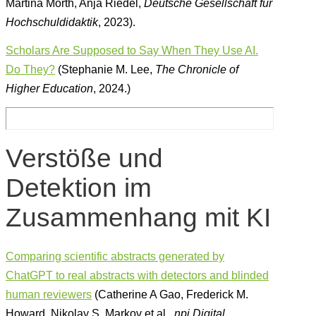
Martina Mörth, Anja Riedel,
Deutsche Gesellschaft für
Hochschuldidaktik
, 2023).
Scholars Are Supposed to Say When They Use AI.
Do They
?
(Stephanie M. Lee,
The Chronicle of
Higher Education
, 2024.)
Verstöße und
Detektion im
Zusammenhang mit KI
Comparing scientific abstracts generated by
ChatGPT to real abstracts with detectors and blinded
human reviewers
(Catherine A Gao, Frederick M.
Howard, Nikolay S. Markov et al.,
npj Digital