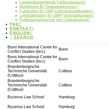
Berlin
Länderübergreifende Fallbearbeitung
Technik (BHT)
Workshops für Ombudspersonen
Berliner Hochschule für
Berlin
Curriculum für GWP-Lehrveranstaltungen
Technik (BHT)
Lehrmaterialien für GWP-Veranstaltungen
Bernhard-Nocht-Institut für
Professionalisierung von Ombudsarbeit
Hamburg
Tropenmedizin (BNITM)
FAQ
Bernhard-Nocht-Institut für
KONTAKT
Hamburg
Tropenmedizin (BNITM)
ENGLISH
SEARCH
Bernhard-Nocht-Institut für
Hamburg
Tropenmedizin (BNITM)
Bonn International Centre for
Bonn
Conflict Studies (bicc)
Bonn International Centre for
Bonn
Conflict Studies (bicc)
Brandenburgische
Technische Universität
Cottbus
(Cottbus)
Brandenburgische
Technische Universität
Cottbus
(Cottbus)
Bucerius Law School
Hamburg
Bucerius Law School
Hamburg