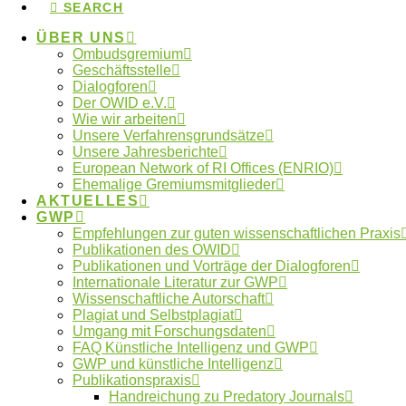
SEARCH
Leibniz-Gemeinschaft (ARL)
Akademie für
ÜBER UNS
Raumentwicklung in der
Wien
Ombudsgremium
Leibniz-Gemeinschaft (ARL)
Geschäftsstelle
Dialogforen
Albert-Ludwigs-Universität
Freiburg
Der OWID e.V.
Freiburg
Wie wir arbeiten
Albert-Ludwigs-Universität
Freiburg
Unsere Verfahrensgrundsätze
Freiburg
Unsere Jahresberichte
Albert-Ludwigs-Universität
European Network of RI Offices (ENRIO)
Freiburg
Freiburg
Ehemalige Gremiumsmitglieder
Alfred-Wegener-Institut für
AKTUELLES
Polar- und Meeresforschung
GWP
Bremerhaven
in der Helmholtz
Empfehlungen zur guten wissenschaftlichen Praxis
Gemeinschaft
Publikationen des OWID
Publikationen und Vorträge der Dialogforen
Alfred-Wegener-Institut für
Internationale Literatur zur GWP
Polar- und Meeresforschung
Bremerhaven
Wissenschaftliche Autorschaft
in der Helmholtz
Plagiat und Selbstplagiat
Gemeinschaft
Umgang mit Forschungsdaten
Alice-Salomon-Hochschule
Berlin
FAQ Künstliche Intelligenz und GWP
Berlin
GWP und künstliche Intelligenz
Alice-Salomon-Hochschule
Berlin
Publikationspraxis
Berlin
Handreichung zu Predatory Journals