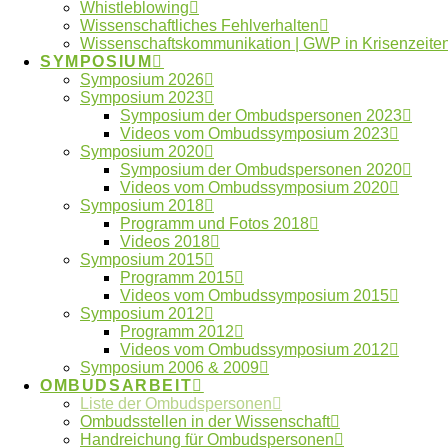
Augenklinik, Klinikum
Whistleblowing
Sulzbach/ Saar
Sulzbach-Saar
Wissenschaftliches Fehlverhalten
Augenklinik, Klinikum
Wissenschaftskommunikation | GWP in Krisenzeite
Sulzbach/ Saar
Sulzbach-Saar
SYMPOSIUM
Symposium 2026
Augenklinik, Klinikum
Sulzbach/ Saar
Symposium 2023
Sulzbach-Saar
Symposium der Ombudspersonen 2023
Augustana-Hochschule
Neuendettelsau
Videos vom Ombudssymposium 2023
Neuendettelsau
Symposium 2020
Bard College Berlin – A
Symposium der Ombudspersonen 2020
Berlin
Liberal Arts University
Videos vom Ombudssymposium 2020
Bauhaus Universität Weimar
Weimar
Symposium 2018
Programm und Fotos 2018
Bauhaus Universität Weimar
Weimar
Videos 2018
Symposium 2015
Bergische Universität
Wuppertal
Programm 2015
Wuppertal
Videos vom Ombudssymposium 2015
Bergische Universität
Wuppertal
Symposium 2012
Wuppertal
Programm 2012
Bergische Universität
Videos vom Ombudssymposium 2012
Wuppertal
Wuppertal
Symposium 2006 & 2009
Berlin-Brandenburgische
OMBUDSARBEIT
Akademie der
Berlin
Liste der Ombudspersonen
Wissenschaften (BBAW)
Ombudsstellen in der Wissenschaft
Handreichung für Ombudspersonen
Berliner Hochschule für