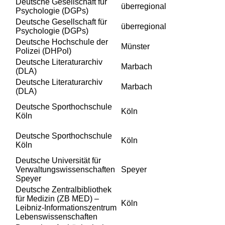
Deutsche Gesellschaft für
überregional
Psychologie (DGPs)
Deutsche Gesellschaft für
überregional
Psychologie (DGPs)
Deutsche Hochschule der
Münster
Polizei (DHPol)
Deutsche Literaturarchiv
Marbach
(DLA)
Deutsche Literaturarchiv
Marbach
(DLA)
Deutsche Sporthochschule
Köln
Köln
Deutsche Sporthochschule
Köln
Köln
Deutsche Universität für
Verwaltungswissenschaften
Speyer
Speyer
Deutsche Zentralbibliothek
für Medizin (ZB MED) –
Köln
Leibniz-Informationszentrum
Lebenswissenschaften