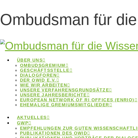
Ombudsman für die
ÜBER UNS
OMBUDSGREMIUM
GESCHÄFTSSTELLE
DIALOGFOREN
DER OWID E.V.
WIE WIR ARBEITEN
UNSERE VERFAHRENSGRUNDSÄTZE
UNSERE JAHRESBERICHTE
EUROPEAN NETWORK OF RI OFFICES (ENRIO)
Lokale
EHEMALIGE GREMIUMSMITGLIEDER
Ombudspersonen
AKTUELLES
GWP
EMPFEHLUNGEN ZUR GUTEN WISSENSCHAFTLI
PUBLIKATIONEN DES OWID