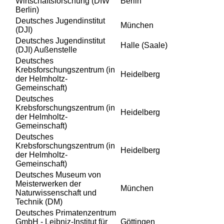
Wirtschaftsforschung (DIW
Berlin
Berlin)
Deutsches Jugendinstitut
München
(DJI)
Deutsches Jugendinstitut
Halle (Saale)
(DJI) Außenstelle
Deutsches
Krebsforschungszentrum (in
Heidelberg
der Helmholtz-
Gemeinschaft)
Deutsches
Krebsforschungszentrum (in
Heidelberg
der Helmholtz-
Gemeinschaft)
Deutsches
Krebsforschungszentrum (in
Heidelberg
der Helmholtz-
Gemeinschaft)
Deutsches Museum von
Meisterwerken der
München
Naturwissenschaft und
Technik (DM)
Deutsches Primatenzentrum
GmbH - Leibniz-Institut für
Göttingen