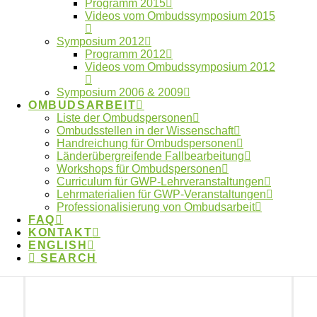
Programm 2015
Weiterentwicklung und Aktualisierung der
Videos vom Ombudssymposium 2015
Empfehlungen zur GWP bei.
Symposium 2012
Programm 2012
Videos vom Ombudssymposium 2012
Symposium 2006 & 2009
OMBUDSARBEIT
Kontakt zum
Liste der Ombudspersonen
Ombudsstellen in der Wissenschaft
Ombudsgremium
Handreichung für Ombudspersonen
Länderübergreifende Fallbearbeitung
Workshops für Ombudspersonen
Curriculum für GWP-Lehrveranstaltungen
Lehrmaterialien für GWP-Veranstaltungen
Professionalisierung von Ombudsarbeit
FAQ
KONTAKT
ENGLISH
SEARCH