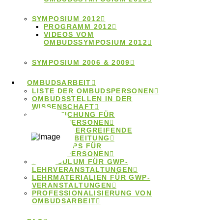
Beratung
SYMPOSIUM 2012
PROGRAMM 2012
VIDEOS VOM
OMBUDSSYMPOSIUM 2012
Das Ombudsgremium berät vertraulich bei Fragen zur
SYMPOSIUM 2006 & 2009
wissenschaftlichen Integrität sowie in konkreten
Konfliktfällen (auch telefonisch durch die
OMBUDSARBEIT
Geschäftsstelle).
LISTE DER OMBUDSPERSONEN
OMBUDSSTELLEN IN DER
WISSENSCHAFT
HANDREICHUNG FÜR
OMBUDSPERSONEN
LÄNDERÜBERGREIFENDE
FALLBEARBEITUNG
WORKSHOPS FÜR
OMBUDSPERSONEN
CURRICULUM FÜR GWP-
LEHRVERANSTALTUNGEN
LEHRMATERIALIEN FÜR GWP-
VERANSTALTUNGEN
Vermittlung
PROFESSIONALISIERUNG VON
OMBUDSARBEIT