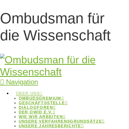
Ombudsman für
die Wissenschaft
Navigation
ÜBER UNS
Ombudsgremium für die
OMBUDSGREMIUM
wissenschaftliche
GESCHÄFTSSTELLE
DIALOGFOREN
Integrität in Deutschland
DER OWID E.V.
WIE WIR ARBEITEN
UNSERE VERFAHRENSGRUNDSÄTZE
UNSERE JAHRESBERICHTE