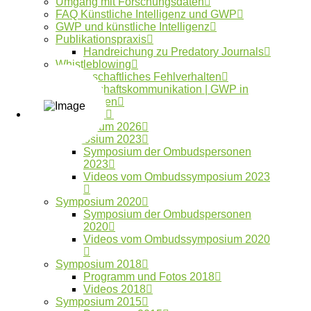
Umgang mit Forschungsdaten
wissenschaftlichen Praxis und halten regelmäßig
FAQ Künstliche Intelligenz und GWP
Vorträge über die eigene Arbeit (Anfragen sind
GWP und künstliche Intelligenz
Publikationspraxis
jederzeit möglich).
Handreichung zu Predatory Journals
Whistleblowing
Wissenschaftliches Fehlverhalten
Wissenschaftskommunikation | GWP in
Krisenzeiten
SYMPOSIUM
Symposium 2026
Symposium 2023
Symposium der Ombudspersonen
2023
Videos vom Ombudssymposium 2023
Vernetzung
Symposium 2020
Symposium der Ombudspersonen
Das Ombudsgremium und die Geschäftsstelle
2020
Videos vom Ombudssymposium 2020
vernetzen sich national und international mit
Expertinnen und Experten im Bereich der
Symposium 2018
Programm und Fotos 2018
wissenschaftlichen Integrität. Anhand der
Videos 2018
Einzelfallerfahrung trägt das Gremium aktiv zur
Symposium 2015