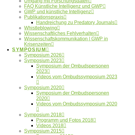
Umgang mit Forschungsdaten
FAQ Künstliche Intelligenz und GWP
Verlage
Publikationspraxis
Vertraulichkeit
GWP und künstliche Intelligenz
Whistleblower
Publikationspraxis
Handreichung zu Predatory Journals
Whistleblowing
Neueste Artikel
Wissenschaftliches Fehlverhalten
Wissenschaftskommunikation | GWP in
Krisenzeiten
SYMPOSIUM
Beitrag im Laborjournal zur Fehlerkultur in der
Symposium 2026
Wissenschaft
Symposium 2023
Anmeldung digitaler Workshoptag 2026
Symposium der Ombudspersonen
geöffnet
2023
Videos vom Ombudssymposium 2023
Anmeldung digitaler Workshoptag 2026
Jahresbericht 2025 des OWID online
Symposium 2020
Athens Statement: Empfehlungen für
Symposium der Ombudspersonen
verantwortungsbewusste transdisziplinäre
2020
Forschung veröffentlicht
Videos vom Ombudssymposium 2020
Symposium 2018
Programm und Fotos 2018
Videos 2018
Symposium 2015
Impressum