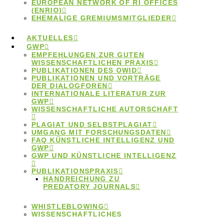
EUROPEAN NETWORK OF RI OFFICES
(ENRIO)
EHEMALIGE GREMIUMSMITGLIEDER
AKTUELLES
GWP
EMPFEHLUNGEN ZUR GUTEN
Neues LERU-
WISSENSCHAFTLICHEN PRAXIS
PUBLIKATIONEN DES OWID
PUBLIKATIONEN UND VORTRÄGE
DER DIALOGFOREN
Statement zu
INTERNATIONALE LITERATUR ZUR
GWP
WISSENSCHAFTLICHE AUTORSCHAFT
wissenschaftlicher
PLAGIAT UND SELBSTPLAGIAT
UMGANG MIT FORSCHUNGSDATEN
FAQ KÜNSTLICHE INTELLIGENZ UND
Autorschaft
GWP
GWP UND KÜNSTLICHE INTELLIGENZ
PUBLIKATIONSPRAXIS
HANDREICHUNG ZU
PREDATORY JOURNALS
LERU, die
League of European Research
WHISTLEBLOWING
WISSENSCHAFTLICHES