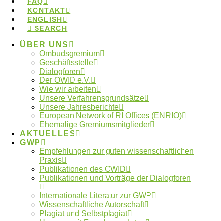
FAQ
KONTAKT
ENGLISH
Kontakt zum Ombudsgremium
SEARCH
ÜBER UNS
Ombudsgremium
Geschäftsstelle
Dialogforen
Der OWID e.V.
Schlagwörter
Wie wir arbeiten
Unsere Verfahrensgrundsätze
Unsere Jahresberichte
Autorschaften
European Network of RI Offices (ENRIO)
Anonymität
Betreuung
Ehemalige Gremiumsmitglieder
ENRIO
Datennutzung
Datenfälschung
AKTUELLES
GWP
Fehlverhalten
Forschungsdaten
Empfehlungen zur guten wissenschaftlichen
Praxis
GWP
Forschungsethik
gute Betreuung
International
Kooperationen
Publikationen des OWID
Künstliche Intelligenz
Machtmissbrauch
Publikationen und Vorträge der Dialogforen
Ombudsgremium
Internationale Literatur zur GWP
Ombudsverfahren
Wissenschaftliche Autorschaft
Plagiat und Selbstplagiat
Ombudswesen
Plagiate