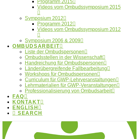
Programm 2015
FAQ
Videos vom Ombudssymposium 2015
Kontakt
Datenschutzerklärung
Symposium 2012
Programm 2012
Made with ❤︎ by
galaniprojects GmbH © 2026
Videos vom Ombudssymposium 2012
Type and Press “enter” to Search
Symposium 2006 & 2009
OMBUDSARBEIT
Liste der Ombudspersonen
Ombudsstellen in der Wissenschaft
Handreichung für Ombudspersonen
Länderübergreifende Fallbearbeitung
Workshops für Ombudspersonen
Deutsch
Curriculum für GWP-Lehrveranstaltungen
Lehrmaterialien für GWP-Veranstaltungen
Professionalisierung von Ombudsarbeit
FAQ
KONTAKT
ENGLISH
SEARCH