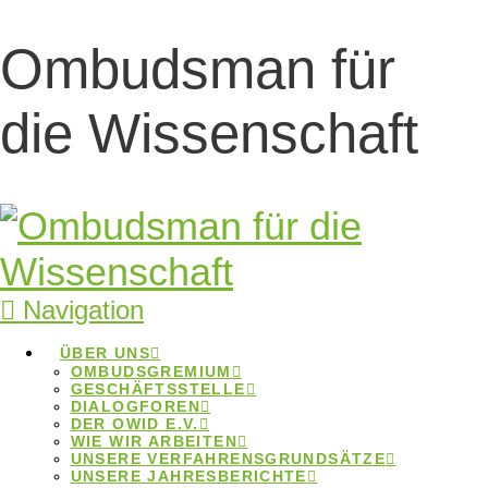
Ombudsman für
Neues LERU-
die Wissenschaft
Statement zu
wissenschaftlicher
Autorschaft
Navigation
Neues LERU-Statement zu
ÜBER UNS
OMBUDSGREMIUM
wissenschaftlicher Autorschaft
GESCHÄFTSSTELLE
DIALOGFOREN
DER OWID E.V.
Home
Beiträge
Neues LERU-Statement zu
WIE WIR ARBEITEN
wissenschaftlicher Autorschaft
UNSERE VERFAHRENSGRUNDSÄTZE
UNSERE JAHRESBERICHTE