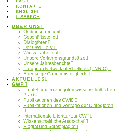
FAQ
KONTAKT
ENGLISH
SEARCH
Photo by Francisco Ghisletti via Unsplash.
ÜBER UNS
Ombudsgremium
Tags:
ENRIO
Geschäftsstelle
Dialogforen
Der OWID e.V.
Wie wir arbeiten
Unsere Verfahrensgrundsätze
Wo finde ich meine lokale
Unsere Jahresberichte
Ombudsperson?
European Network of RI Offices (ENRIO)
Ehemalige Gremiumsmitglieder
AKTUELLES
GWP
Empfehlungen zur guten wissenschaftlichen
Praxis
Kontakt zum Ombudsgremium
Publikationen des OWID
Publikationen und Vorträge der Dialogforen
Internationale Literatur zur GWP
Wissenschaftliche Autorschaft
Plagiat und Selbstplagiat