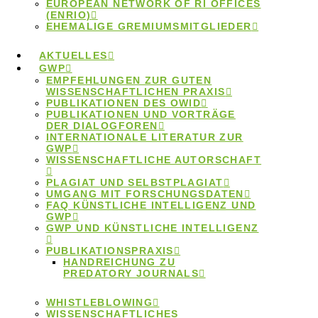
EUROPEAN NETWORK OF RI OFFICES
(ENRIO)
EHEMALIGE GREMIUMSMITGLIEDER
AKTUELLES
GWP
EMPFEHLUNGEN ZUR GUTEN
ENRIO
WISSENSCHAFTLICHEN PRAXIS
PUBLIKATIONEN DES OWID
PUBLIKATIONEN UND VORTRÄGE
DER DIALOGFOREN
Congress 2025
INTERNATIONALE LITERATUR ZUR
GWP
WISSENSCHAFTLICHE AUTORSCHAFT
– Call for
PLAGIAT UND SELBSTPLAGIAT
UMGANG MIT FORSCHUNGSDATEN
FAQ KÜNSTLICHE INTELLIGENZ UND
Abstracts
GWP
GWP UND KÜNSTLICHE INTELLIGENZ
PUBLIKATIONSPRAXIS
verlängert
HANDREICHUNG ZU
PREDATORY JOURNALS
WHISTLEBLOWING
WISSENSCHAFTLICHES