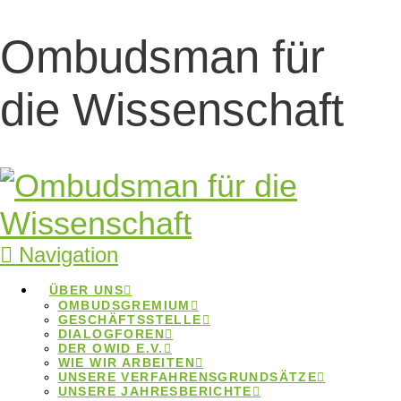
Ombudsman für
ENRIO Congress
die Wissenschaft
2025 – Call for
Abstracts
verlängert
Navigation
ENRIO Congress 2025 – Call for
ÜBER UNS
OMBUDSGREMIUM
Abstracts verlängert
GESCHÄFTSSTELLE
DIALOGFOREN
DER OWID E.V.
Home
Beiträge
ENRIO Congress 2025 - Call for
WIE WIR ARBEITEN
Abstracts verlängert
UNSERE VERFAHRENSGRUNDSÄTZE
UNSERE JAHRESBERICHTE