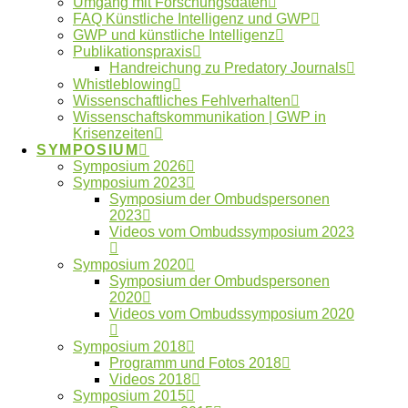
Umgang mit Forschungsdaten
Schlagwörter
FAQ Künstliche Intelligenz und GWP
GWP und künstliche Intelligenz
Publikationspraxis
Autorschaften
Anonymität
Betreuung
Handreichung zu Predatory Journals
Whistleblowing
ENRIO
Datennutzung
Datenfälschung
Wissenschaftliches Fehlverhalten
Fehlverhalten
Wissenschaftskommunikation | GWP in
Forschungsdaten
Krisenzeiten
GWP
SYMPOSIUM
Forschungsethik
gute Betreuung
International
Kooperationen
Symposium 2026
Künstliche Intelligenz
Machtmissbrauch
Symposium 2023
Ombudsgremium
Symposium der Ombudspersonen
2023
Ombudsverfahren
Videos vom Ombudssymposium 2023
Ombudswesen
Plagiate
Symposium 2020
Symposium der Ombudspersonen
Verlage
Publikationspraxis
Vertraulichkeit
2020
Whistleblower
Videos vom Ombudssymposium 2020
Symposium 2018
Neueste Artikel
Programm und Fotos 2018
Videos 2018
Symposium 2015