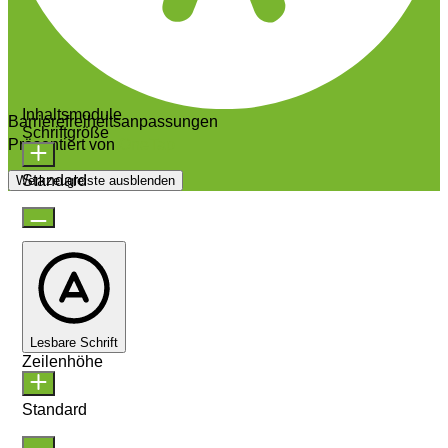
Inhaltsmodule
Barrierefreiheitsanpassungen
Schriftgröße
Präsentiert von
OneTap
Standard
Werkzeugleiste ausblenden
Lesbare Schrift
Zeilenhöhe
Standard