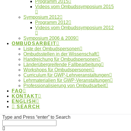
Programm 2015
Beitrag im Laborjournal zur Fehlerkultur in der
Videos vom Ombudssymposium 2015
Wissenschaft
Anmeldung digitaler Workshoptag 2026
Symposium 2012
geöffnet
Programm 2012
Anmeldung digitaler Workshoptag 2026
Videos vom Ombudssymposium 2012
Jahresbericht 2025 des OWID online
Symposium 2006 & 2009
Athens Statement: Empfehlungen für
OMBUDSARBEIT
verantwortungsbewusste transdisziplinäre
Liste der Ombudspersonen
Forschung veröffentlicht
Ombudsstellen in der Wissenschaft
Handreichung für Ombudspersonen
Länderübergreifende Fallbearbeitung
Workshops für Ombudspersonen
Curriculum für GWP-Lehrveranstaltungen
Impressum
Lehrmaterialien für GWP-Veranstaltungen
FAQ
Professionalisierung von Ombudsarbeit
Kontakt
FAQ
Datenschutzerklärung
KONTAKT
ENGLISH
SEARCH
Made with ❤︎ by
galaniprojects GmbH © 2026
Type and Press “enter” to Search