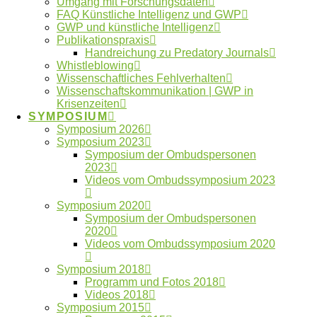
Umgang mit Forschungsdaten
Athens Statement: Empfehlungen für
FAQ Künstliche Intelligenz und GWP
verantwortungsbewusste transdisziplinäre
GWP und künstliche Intelligenz
Forschung veröffentlicht
Publikationspraxis
Handreichung zu Predatory Journals
Whistleblowing
Wissenschaftliches Fehlverhalten
Wissenschaftskommunikation | GWP in
Impressum
Krisenzeiten
FAQ
SYMPOSIUM
Kontakt
Symposium 2026
Datenschutzerklärung
Symposium 2023
Symposium der Ombudspersonen
Made with ❤︎ by
galaniprojects GmbH © 2026
2023
Videos vom Ombudssymposium 2023
Type and Press “enter” to Search
Symposium 2020
Symposium der Ombudspersonen
2020
Videos vom Ombudssymposium 2020
Symposium 2018
Deutsch
Programm und Fotos 2018
Videos 2018
Symposium 2015