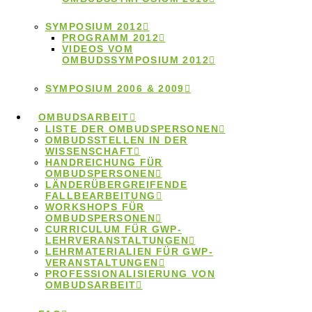
SYMPOSIUM 2012
PROGRAMM 2012
VIDEOS VOM
Wo finde ich meine lokale
OMBUDSSYMPOSIUM 2012
Ombudsperson?
SYMPOSIUM 2006 & 2009
OMBUDSARBEIT
LISTE DER OMBUDSPERSONEN
Kontakt zum Ombudsgremium
OMBUDSSTELLEN IN DER
WISSENSCHAFT
HANDREICHUNG FÜR
OMBUDSPERSONEN
LÄNDERÜBERGREIFENDE
FALLBEARBEITUNG
WORKSHOPS FÜR
OMBUDSPERSONEN
Schlagwörter
CURRICULUM FÜR GWP-
LEHRVERANSTALTUNGEN
LEHRMATERIALIEN FÜR GWP-
VERANSTALTUNGEN
Autorschaften
Anonymität
Betreuung
PROFESSIONALISIERUNG VON
OMBUDSARBEIT
ENRIO
Datennutzung
Datenfälschung
Fehlverhalten