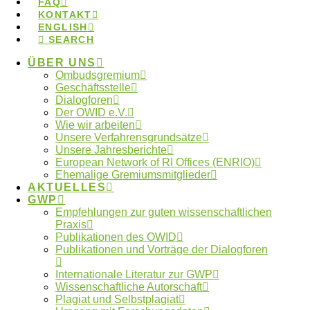
Forschungsdaten
FAQ
KONTAKT
GWP
Forschungsethik
gute Betreuung
International
Kooperationen
ENGLISH
Künstliche Intelligenz
SEARCH
Machtmissbrauch
Ombudsgremium
ÜBER UNS
Ombudsgremium
Ombudsverfahren
Geschäftsstelle
Ombudswesen
Plagiate
Dialogforen
Der OWID e.V.
Verlage
Publikationspraxis
Vertraulichkeit
Wie wir arbeiten
Unsere Verfahrensgrundsätze
Whistleblower
Unsere Jahresberichte
European Network of RI Offices (ENRIO)
Ehemalige Gremiumsmitglieder
Neueste Artikel
AKTUELLES
GWP
Empfehlungen zur guten wissenschaftlichen
Beitrag im Laborjournal zur Fehlerkultur in der
Praxis
Wissenschaft
Publikationen des OWID
Publikationen und Vorträge der Dialogforen
Anmeldung digitaler Workshoptag 2026
geöffnet
Internationale Literatur zur GWP
Anmeldung digitaler Workshoptag 2026
Wissenschaftliche Autorschaft
Jahresbericht 2025 des OWID online
Plagiat und Selbstplagiat