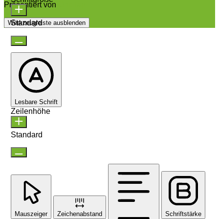
Präsentiert von
OneTap
Standard
Werkzeugleiste ausblenden
Lesbare Schrift
Zeilenhöhe
Standard
Mauszeiger
Zeichenabstand
Schriftstärke