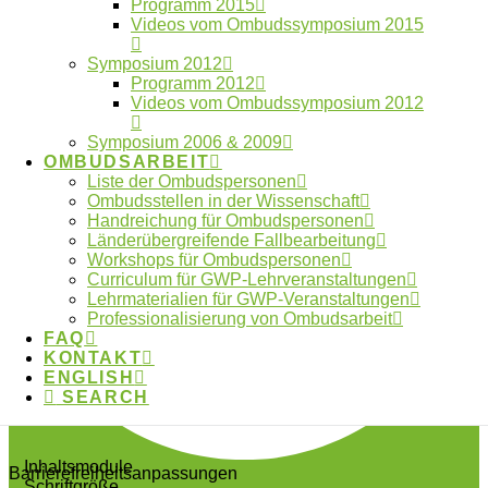
Programm 2015
Videos vom Ombudssymposium 2015
Symposium 2012
Programm 2012
Videos vom Ombudssymposium 2012
Symposium 2006 & 2009
OMBUDSARBEIT
Liste der Ombudspersonen
Ombudsstellen in der Wissenschaft
Handreichung für Ombudspersonen
Länderübergreifende Fallbearbeitung
Workshops für Ombudspersonen
Curriculum für GWP-Lehrveranstaltungen
Lehrmaterialien für GWP-Veranstaltungen
Professionalisierung von Ombudsarbeit
FAQ
KONTAKT
ENGLISH
SEARCH
Inhaltsmodule
Barrierefreiheitsanpassungen
Schriftgröße