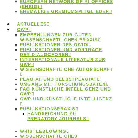
EUROPEAN NETWORK OF RI OFFICES
(ENRIO)
EHEMALIGE GREMIUMSMITGLIEDER
AKTUELLES
GWP
EMPFEHLUNGEN ZUR GUTEN
Interview mit
WISSENSCHAFTLICHEN PRAXIS
PUBLIKATIONEN DES OWID
PUBLIKATIONEN UND VORTRÄGE
DER DIALOGFOREN
Prof. Stephan
INTERNATIONALE LITERATUR ZUR
GWP
WISSENSCHAFTLICHE AUTORSCHAFT
Rixen zur
PLAGIAT UND SELBSTPLAGIAT
UMGANG MIT FORSCHUNGSDATEN
FAQ KÜNSTLICHE INTELLIGENZ UND
Dissertation von
GWP
GWP UND KÜNSTLICHE INTELLIGENZ
PUBLIKATIONSPRAXIS
F. Giffey
HANDREICHUNG ZU
PREDATORY JOURNALS
WHISTLEBLOWING
WISSENSCHAFTLICHES