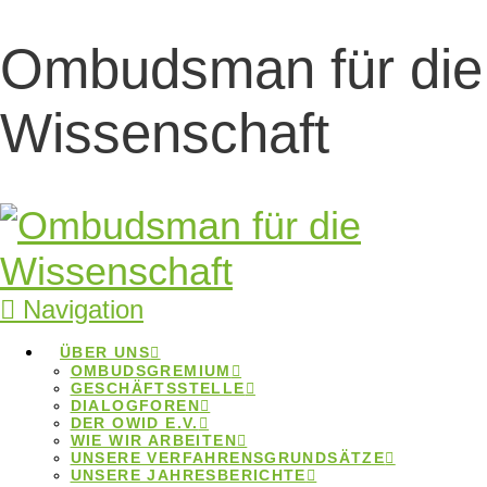
Ombudsman für die
(Online-)Ringvorle
Wissenschaft
„Open Science
und
Forschungsqualität
Navigation
(Online-)Ringvorlesung „Open
ÜBER UNS
OMBUDSGREMIUM
Science und Forschungsqualität“
GESCHÄFTSSTELLE
DIALOGFOREN
DER OWID E.V.
Home
Beiträge
(Online-)Ringvorlesung "Open
WIE WIR ARBEITEN
Science und Forschungsqualität"
UNSERE VERFAHRENSGRUNDSÄTZE
UNSERE JAHRESBERICHTE