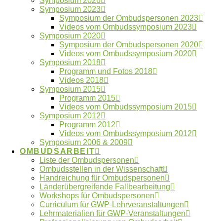
Symposium 2026
Symposium 2023
Symposium der Ombudspersonen 2023
Videos vom Ombudssymposium 2023
Symposium 2020
Symposium der Ombudspersonen 2020
Schlagwörter
Videos vom Ombudssymposium 2020
Symposium 2018
Programm und Fotos 2018
Autorschaften
Anonymität
Betreuung
Videos 2018
ENRIO
Datennutzung
Symposium 2015
Datenfälschung
Programm 2015
Fehlverhalten
Forschungsdaten
Videos vom Ombudssymposium 2015
Symposium 2012
GWP
Forschungsethik
gute Betreuung
International
Kooperationen
Programm 2012
Künstliche Intelligenz
Videos vom Ombudssymposium 2012
Machtmissbrauch
Symposium 2006 & 2009
Ombudsgremium
OMBUDSARBEIT
Liste der Ombudspersonen
Ombudsverfahren
Ombudsstellen in der Wissenschaft
Ombudswesen
Plagiate
Handreichung für Ombudspersonen
Länderübergreifende Fallbearbeitung
Verlage
Publikationspraxis
Vertraulichkeit
Workshops für Ombudspersonen
Whistleblower
Curriculum für GWP-Lehrveranstaltungen
Lehrmaterialien für GWP-Veranstaltungen