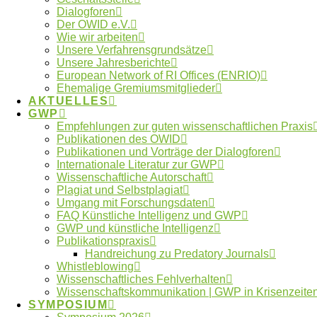
dem Robert-K.-Merton-Zentrum für
Dialogforen
Wissenschaftsforschung organisiert wurde, fand 2021
Der OWID e.V.
Wie wir arbeiten
statt.
Unsere Verfahrensgrundsätze
Unsere Jahresberichte
European Network of RI Offices (ENRIO)
Ehemalige Gremiumsmitglieder
AKTUELLES
GWP
Empfehlungen zur guten wissenschaftlichen Praxis
Publikationen des OWID
Photo by Claudio Schwarz via unsplash.
Publikationen und Vorträge der Dialogforen
Internationale Literatur zur GWP
Wissenschaftliche Autorschaft
Plagiat und Selbstplagiat
Wo finde ich meine lokale
Umgang mit Forschungsdaten
FAQ Künstliche Intelligenz und GWP
Ombudsperson?
GWP und künstliche Intelligenz
Publikationspraxis
Handreichung zu Predatory Journals
Whistleblowing
Wissenschaftliches Fehlverhalten
Wissenschaftskommunikation | GWP in Krisenzeite
Kontakt zum Ombudsgremium
SYMPOSIUM