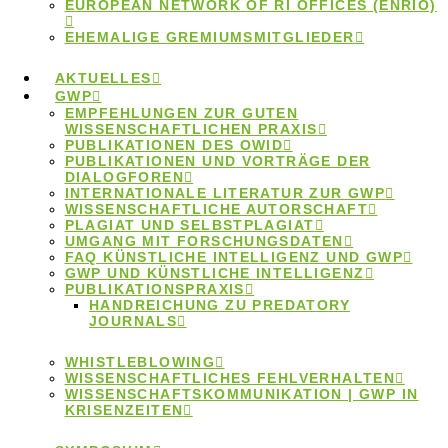
EUROPEAN NETWORK OF RI OFFICES (ENRIO)
EHEMALIGE GREMIUMSMITGLIEDER
AKTUELLES
GWP
EMPFEHLUNGEN ZUR GUTEN
(Online-)Ringvorle
WISSENSCHAFTLICHEN PRAXIS
PUBLIKATIONEN DES OWID
PUBLIKATIONEN UND VORTRÄGE DER
DIALOGFOREN
„Open Science
INTERNATIONALE LITERATUR ZUR GWP
WISSENSCHAFTLICHE AUTORSCHAFT
PLAGIAT UND SELBSTPLAGIAT
und
UMGANG MIT FORSCHUNGSDATEN
FAQ KÜNSTLICHE INTELLIGENZ UND GWP
GWP UND KÜNSTLICHE INTELLIGENZ
PUBLIKATIONSPRAXIS
Forschungsqualität
HANDREICHUNG ZU PREDATORY
JOURNALS
WHISTLEBLOWING
WISSENSCHAFTLICHES FEHLVERHALTEN
WISSENSCHAFTSKOMMUNIKATION | GWP IN
KRISENZEITEN
Mit dem neuen Semester startet heute die