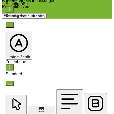
Barrierefreiheitsanpassungen
Schriftgröße
Präsentiert von
OneTap
Standard
Werkzeugleiste ausblenden
Lesbare Schrift
Zeilenhöhe
Standard