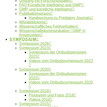
Umgang mit Forschungsdaten
Tags:
Ombudswesen
FAQ Künstliche Intelligenz und GWP
GWP und künstliche Intelligenz
Publikationspraxis
Handreichung zu Predatory Journals
Wo finde ich meine lokale
Whistleblowing
Wissenschaftliches Fehlverhalten
Ombudsperson?
Wissenschaftskommunikation | GWP in
Krisenzeiten
SYMPOSIUM
Symposium 2026
Symposium 2023
Kontakt zum Ombudsgremium
Symposium der Ombudspersonen
2023
Videos vom Ombudssymposium 2023
Symposium 2020
Symposium der Ombudspersonen
2020
Schlagwörter
Videos vom Ombudssymposium 2020
Symposium 2018
Autorschaften
Programm und Fotos 2018
Anonymität
Betreuung
Videos 2018
ENRIO
Datennutzung
Symposium 2015
Datenfälschung