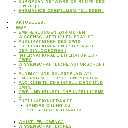
EUROPEAN NETWORK OF RI OFFICES
(ENRIO)
EHEMALIGE GREMIUMSMITGLIEDER
AKTUELLES
GWP
EMPFEHLUNGEN ZUR GUTEN
WISSENSCHAFTLICHEN PRAXIS
PUBLIKATIONEN DES OWID
Festveranstaltung
PUBLIKATIONEN UND VORTRÄGE
DER DIALOGFOREN
INTERNATIONALE LITERATUR ZUR
GWP
„25 Jahre
WISSENSCHAFTLICHE AUTORSCHAFT
PLAGIAT UND SELBSTPLAGIAT
Denkschrift“ am
UMGANG MIT FORSCHUNGSDATEN
FAQ KÜNSTLICHE INTELLIGENZ UND
GWP
GWP UND KÜNSTLICHE INTELLIGENZ
08.04.2024 am
PUBLIKATIONSPRAXIS
HANDREICHUNG ZU
PREDATORY JOURNALS
KIT
WHISTLEBLOWING
WISSENSCHAFTLICHES