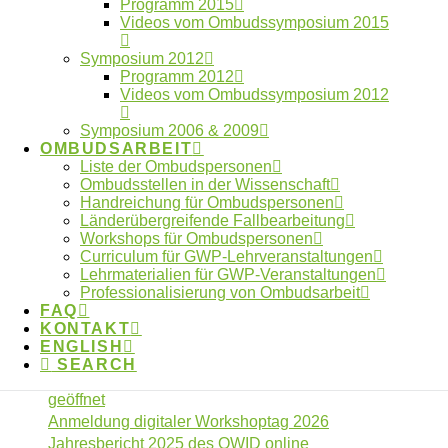
Programm 2015
Fehlverhalten
Forschungsdaten
Videos vom Ombudssymposium 2015
GWP
Forschungsethik
gute Betreuung
International
Kooperationen
Symposium 2012
Künstliche Intelligenz
Programm 2012
Machtmissbrauch
Videos vom Ombudssymposium 2012
Ombudsgremium
Ombudsverfahren
Symposium 2006 & 2009
OMBUDSARBEIT
Ombudswesen
Plagiate
Liste der Ombudspersonen
Ombudsstellen in der Wissenschaft
Verlage
Publikationspraxis
Vertraulichkeit
Handreichung für Ombudspersonen
Whistleblower
Länderübergreifende Fallbearbeitung
Workshops für Ombudspersonen
Curriculum für GWP-Lehrveranstaltungen
Lehrmaterialien für GWP-Veranstaltungen
Neueste Artikel
Professionalisierung von Ombudsarbeit
FAQ
KONTAKT
Beitrag im Laborjournal zur Fehlerkultur in der
ENGLISH
Wissenschaft
SEARCH
Anmeldung digitaler Workshoptag 2026
geöffnet
Anmeldung digitaler Workshoptag 2026
Jahresbericht 2025 des OWID online