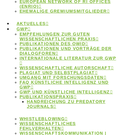
EUROPEAN NETWORK OF RI OFFICES
(ENRIO)
EHEMALIGE GREMIUMSMITGLIEDER
AKTUELLES
GWP
EMPFEHLUNGEN ZUR GUTEN
WISSENSCHAFTLICHEN PRAXIS
PUBLIKATIONEN DES OWID
Artikel zu
PUBLIKATIONEN UND VORTRÄGE DER
DIALOGFOREN
INTERNATIONALE LITERATUR ZUR GWP
Ombudsarbeit
WISSENSCHAFTLICHE AUTORSCHAFT
PLAGIAT UND SELBSTPLAGIAT
UMGANG MIT FORSCHUNGSDATEN
und
FAQ KÜNSTLICHE INTELLIGENZ UND
GWP
GWP UND KÜNSTLICHE INTELLIGENZ
PUBLIKATIONSPRAXIS
Personalentwicklu
HANDREICHUNG ZU PREDATORY
JOURNALS
in Hochschulen
WHISTLEBLOWING
WISSENSCHAFTLICHES
FEHLVERHALTEN
WISSENSCHAFTSKOMMUNIKATION |