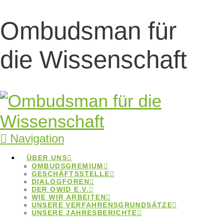
Ombudsman für
Artikel zu
die Wissenschaft
Ombudsarbeit und
Personalentwicklu
in Hochschulen
Navigation
Artikel zu Ombudsarbeit und
ÜBER UNS
OMBUDSGREMIUM
Personalentwicklung in
GESCHÄFTSSTELLE
DIALOGFOREN
Hochschulen
DER OWID E.V.
WIE WIR ARBEITEN
UNSERE VERFAHRENSGRUNDSÄTZE
Home
Beiträge
Artikel zu Ombudsarbeit und
UNSERE JAHRESBERICHTE
Personalentwicklung in Hochschulen