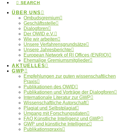
SEARCH
ÜBER UNS
Kontakt zum Ombudsgremium
Ombudsgremium
Geschäftsstelle
Dialogforen
Der OWID e.V.
Wie wir arbeiten
Unsere Verfahrensgrundsätze
Unsere Jahresberichte
Schlagwörter
European Network of RI Offices (ENRIO)
Ehemalige Gremiumsmitglieder
AKTUELLES
Autorschaften
GWP
Anonymität
Betreuung
Empfehlungen zur guten wissenschaftlichen
ENRIO
Datennutzung
Praxis
Datenfälschung
Publikationen des OWID
Fehlverhalten
Forschungsdaten
Publikationen und Vorträge der Dialogforen
Internationale Literatur zur GWP
GWP
Forschungsethik
gute Betreuung
International
Kooperationen
Wissenschaftliche Autorschaft
Künstliche Intelligenz
Plagiat und Selbstplagiat
Machtmissbrauch
Umgang mit Forschungsdaten
Ombudsgremium
FAQ Künstliche Intelligenz und GWP
Ombudsverfahren
GWP und künstliche Intelligenz
Publikationspraxis