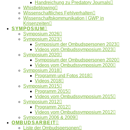
Ombudswesen
Plagiate
Handreichung zu Predatory Journals
Whistleblowing
Verlage
Publikationspraxis
Vertraulichkeit
Wissenschaftliches Fehlverhalten
Whistleblower
Wissenschaftskommunikation | GWP in
Krisenzeiten
SYMPOSIUM
Symposium 2026
Neueste Artikel
Symposium 2023
Symposium der Ombudspersonen 2023
Videos vom Ombudssymposium 2023
Beitrag im Laborjournal zur Fehlerkultur in der
Symposium 2020
Wissenschaft
Symposium der Ombudspersonen 2020
Anmeldung digitaler Workshoptag 2026
Videos vom Ombudssymposium 2020
Symposium 2018
geöffnet
Programm und Fotos 2018
Anmeldung digitaler Workshoptag 2026
Videos 2018
Jahresbericht 2025 des OWID online
Symposium 2015
Athens Statement: Empfehlungen für
Programm 2015
verantwortungsbewusste transdisziplinäre
Videos vom Ombudssymposium 2015
Symposium 2012
Forschung veröffentlicht
Programm 2012
Videos vom Ombudssymposium 2012
Symposium 2006 & 2009
OMBUDSARBEIT
Liste der Ombudspersonen
Impressum