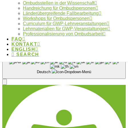
Ombudsstellen in der Wissenschaft
FAQ
Handreichung für Ombudspersonen
Kontakt
Länderübergreifende Fallbearbeitung
Datenschutzerklärung
Workshops für Ombudspersonen
Curriculum für GWP-Lehrveranstaltungen
Made with ❤︎ by
galaniprojects GmbH © 2026
Lehrmaterialien für GWP-Veranstaltungen
Professionalisierung von Ombudsarbeit
Type and Press “enter” to Search
FAQ
KONTAKT
ENGLISH
SEARCH
Deutsch