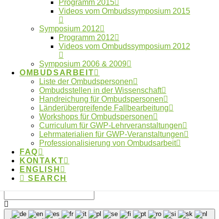
Programm 2015
Wissenschaft
Videos vom Ombudssymposium 2015
Anmeldung digitaler Workshoptag 2026
geöffnet
Symposium 2012
Anmeldung digitaler Workshoptag 2026
Programm 2012
Jahresbericht 2025 des OWID online
Videos vom Ombudssymposium 2012
Athens Statement: Empfehlungen für
Symposium 2006 & 2009
verantwortungsbewusste transdisziplinäre
OMBUDSARBEIT
Forschung veröffentlicht
Liste der Ombudspersonen
Ombudsstellen in der Wissenschaft
Handreichung für Ombudspersonen
Länderübergreifende Fallbearbeitung
Workshops für Ombudspersonen
Impressum
Curriculum für GWP-Lehrveranstaltungen
FAQ
Lehrmaterialien für GWP-Veranstaltungen
Kontakt
Professionalisierung von Ombudsarbeit
Datenschutzerklärung
FAQ
KONTAKT
Made with ❤︎ by
galaniprojects GmbH © 2026
ENGLISH
SEARCH
Type and Press “enter” to Search