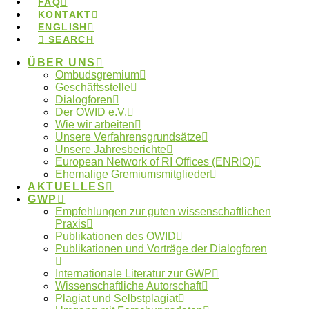
FAQ
KONTAKT
ENGLISH
SEARCH
Photo by Dirk Matull.
ÜBER UNS
Tags:
Ombudsgremium
Ombudsgremium
Geschäftsstelle
Dialogforen
Der OWID e.V.
Wie wir arbeiten
Wo finde ich meine lokale
Unsere Verfahrensgrundsätze
Ombudsperson?
Unsere Jahresberichte
European Network of RI Offices (ENRIO)
Ehemalige Gremiumsmitglieder
AKTUELLES
GWP
Empfehlungen zur guten wissenschaftlichen
Kontakt zum Ombudsgremium
Praxis
Publikationen des OWID
Publikationen und Vorträge der Dialogforen
Internationale Literatur zur GWP
Wissenschaftliche Autorschaft
Plagiat und Selbstplagiat
Schlagwörter