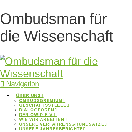
Ombudsman für
Eric Steinhauer ist
die Wissenschaft
neuer Sprecher
des
Ombudsgremiums
Navigation
Eric Steinhauer ist neuer
ÜBER UNS
OMBUDSGREMIUM
Sprecher des Ombudsgremiums
GESCHÄFTSSTELLE
DIALOGFOREN
DER OWID E.V.
Home
Beiträge
Eric Steinhauer ist neuer
WIE WIR ARBEITEN
Sprecher des Ombudsgremiums
UNSERE VERFAHRENSGRUNDSÄTZE
UNSERE JAHRESBERICHTE