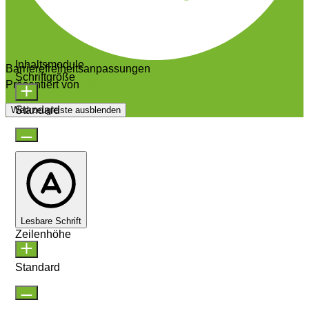
Inhaltsmodule
Barrierefreiheitsanpassungen
Schriftgröße
Präsentiert von
OneTap
Standard
Werkzeugleiste ausblenden
Lesbare Schrift
Zeilenhöhe
Standard