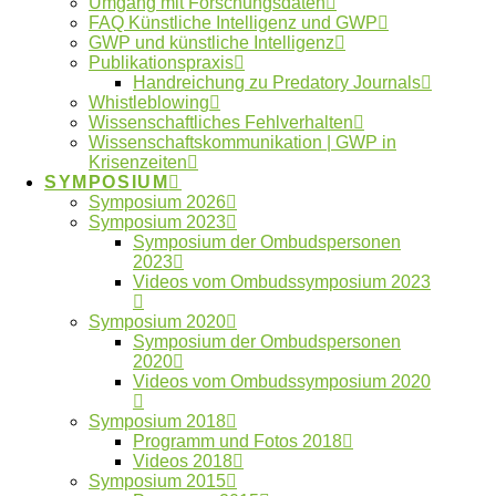
Umgang mit Forschungsdaten
FAQ Künstliche Intelligenz und GWP
GWP und künstliche Intelligenz
Autorschaften
Anonymität
Betreuung
Publikationspraxis
Handreichung zu Predatory Journals
ENRIO
Datennutzung
Datenfälschung
Whistleblowing
Fehlverhalten
Wissenschaftliches Fehlverhalten
Forschungsdaten
Wissenschaftskommunikation | GWP in
GWP
Forschungsethik
gute Betreuung
International
Kooperationen
Krisenzeiten
SYMPOSIUM
Künstliche Intelligenz
Machtmissbrauch
Symposium 2026
Ombudsgremium
Symposium 2023
Symposium der Ombudspersonen
Ombudsverfahren
2023
Ombudswesen
Videos vom Ombudssymposium 2023
Plagiate
Verlage
Symposium 2020
Publikationspraxis
Vertraulichkeit
Symposium der Ombudspersonen
Whistleblower
2020
Videos vom Ombudssymposium 2020
Neueste Artikel
Symposium 2018
Programm und Fotos 2018
Videos 2018
Beitrag im Laborjournal zur Fehlerkultur in der
Symposium 2015