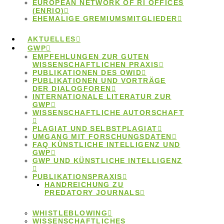
EUROPEAN NETWORK OF RI OFFICES
(ENRIO)
EHEMALIGE GREMIUMSMITGLIEDER
AKTUELLES
GWP
EMPFEHLUNGEN ZUR GUTEN
Eric Steinhauer
WISSENSCHAFTLICHEN PRAXIS
PUBLIKATIONEN DES OWID
PUBLIKATIONEN UND VORTRÄGE
DER DIALOGFOREN
ist neuer
INTERNATIONALE LITERATUR ZUR
GWP
WISSENSCHAFTLICHE AUTORSCHAFT
Sprecher des
PLAGIAT UND SELBSTPLAGIAT
UMGANG MIT FORSCHUNGSDATEN
FAQ KÜNSTLICHE INTELLIGENZ UND
Ombudsgremiums
GWP
GWP UND KÜNSTLICHE INTELLIGENZ
PUBLIKATIONSPRAXIS
HANDREICHUNG ZU
PREDATORY JOURNALS
Seit 27.05.2022 ist Prof. Dr. Eric Steinhauer neues
WHISTLEBLOWING
WISSENSCHAFTLICHES