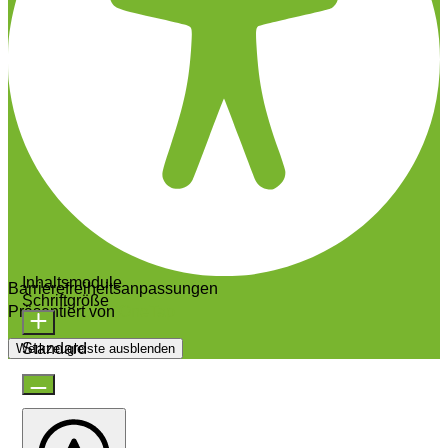
Inhaltsmodule
Barrierefreiheitsanpassungen
Schriftgröße
Präsentiert von
OneTap
Standard
Werkzeugleiste ausblenden