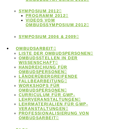
mit
SYMPOSIUM 2012
PROGRAMM 2012
wissenschaftlichem
VIDEOS VOM
OMBUDSSYMPOSIUM 2012
Fehlverhalten
SYMPOSIUM 2006 & 2009
OMBUDSARBEIT
LISTE DER OMBUDSPERSONEN
OMBUDSSTELLEN IN DER
Auf dieser Seite finden Sie weiterführende Literatur
WISSENSCHAFT
HANDREICHUNG FÜR
zur Bewertung und Einordnung wissenschaftlichen
OMBUDSPERSONEN
Fehlverhaltens zum Download.
LÄNDERÜBERGREIFENDE
FALLBEARBEITUNG
WORKSHOPS FÜR
1.September 2020
OMBUDSPERSONEN
CURRICULUM FÜR GWP-
Weiterführende
LEHRVERANSTALTUNGEN
LEHRMATERIALIEN FÜR GWP-
VERANSTALTUNGEN
Literatur zum Thema
PROFESSIONALISIERUNG VON
OMBUDSARBEIT
Whistleblowing