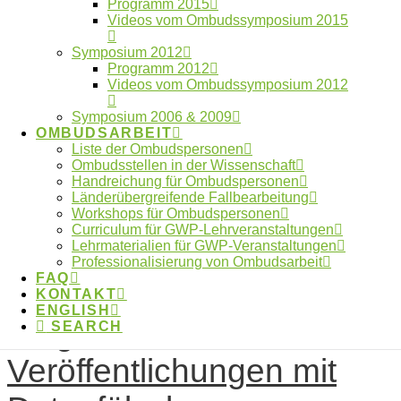
Programm 2015
Plagiatsnachverfolgung
Videos vom Ombudssymposium 2015
in Bibliotheken
Symposium 2012
Programm 2012
Videos vom Ombudssymposium 2012
Symposium 2006 & 2009
OMBUDSARBEIT
Im Auftrag des Ombudsman hat Herr Prof. Dr. Rolf
Liste der Ombudspersonen
Ombudsstellen in der Wissenschaft
Schwartmann ein Rechtsgutachten zu
Handreichung für Ombudspersonen
Datenschutzfragen bei der Plagiatsnachverfolgung in
Länderübergreifende Fallbearbeitung
Workshops für Ombudspersonen
Deutschland erstellt.
Curriculum für GWP-Lehrveranstaltungen
Lehrmaterialien für GWP-Veranstaltungen
14.Dezember 2018
Professionalisierung von Ombudsarbeit
FAQ
Folgewirkungen von
KONTAKT
ENGLISH
Plagiaten und
SEARCH
Veröffentlichungen mit