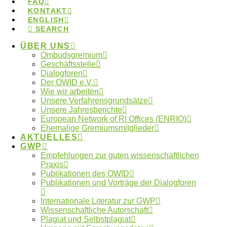
FAQ
KONTAKT
ENGLISH
SEARCH
Hier finden Sie Reports von Whistleblowerinnen und
Whistleblowern, Fallanalysen und weitere Artikel zum
ÜBER UNS
Ombudsgremium
Thema Whistleblowing.
Geschäftsstelle
Dialogforen
5.November 2019
Der OWID e.V.
Wie wir arbeiten
Ehrenautorschaften
Unsere Verfahrensgrundsätze
Unsere Jahresberichte
European Network of RI Offices (ENRIO)
als Fehlverhalten
Ehemalige Gremiumsmitglieder
AKTUELLES
GWP
Empfehlungen zur guten wissenschaftlichen
Warum sich Ehrenautorschaften in der Wissenschaft
Praxis
Publikationen des OWID
weiterhin halten und was dagegen getan werden
Publikationen und Vorträge der Dialogforen
kann.
Internationale Literatur zur GWP
21.Mai 2019
Wissenschaftliche Autorschaft
Plagiat und Selbstplagiat