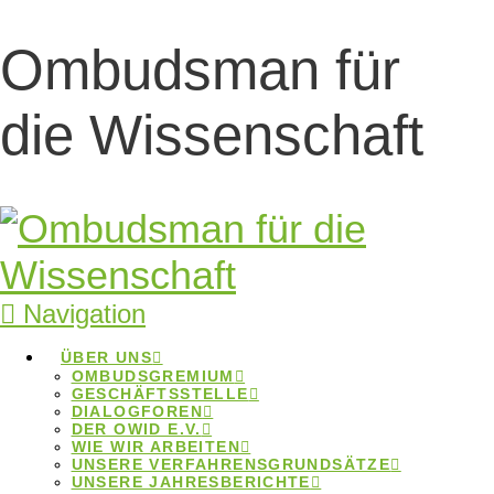
7.Mai 2021
Ombudsman für
Tagungsband zum
Umgang mit
die Wissenschaft
anonymen Hinweisen
auf Fehlverhalten
In den „Beiträgen zur Hochschulforschung“ sind
Navigation
kürzlich alle Vorträge der Tagung „Absender
ÜBER UNS
unbekannt“ zum Nachlesen erschienen.
OMBUDSGREMIUM
GESCHÄFTSSTELLE
30.November 2020
DIALOGFOREN
DER OWID E.V.
Leitlinien zur GWP
WIE WIR ARBEITEN
UNSERE VERFAHRENSGRUNDSÄTZE
UNSERE JAHRESBERICHTE