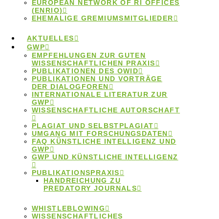
EUROPEAN NETWORK OF RI OFFICES
(ENRIO)
EHEMALIGE GREMIUMSMITGLIEDER
Hier finden Sie Übersichtswerke zur guten
wissenschaftlichen Praxis, die dem Ombudsgremium
AKTUELLES
als Grundlage für seine Empfehlungen dienen.
GWP
EMPFEHLUNGEN ZUR GUTEN
WISSENSCHAFTLICHEN PRAXIS
29.November 2020
PUBLIKATIONEN DES OWID
PUBLIKATIONEN UND VORTRÄGE
Publikationen des
DER DIALOGFOREN
INTERNATIONALE LITERATUR ZUR
GWP
Ombudsgremiums und
WISSENSCHAFTLICHE AUTORSCHAFT
der Geschäftsstelle
PLAGIAT UND SELBSTPLAGIAT
UMGANG MIT FORSCHUNGSDATEN
FAQ KÜNSTLICHE INTELLIGENZ UND
GWP
GWP UND KÜNSTLICHE INTELLIGENZ
Beiträge des Ombudsgremiums zu verschiedenen
PUBLIKATIONSPRAXIS
Themen guter wissenschaftlicher Praxis
HANDREICHUNG ZU
PREDATORY JOURNALS
28.November 2020
WHISTLEBLOWING
WISSENSCHAFTLICHES