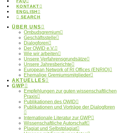
FAQ
Intelligenz
KONTAKT
ENGLISH
SEARCH
ÜBER UNS
Wo finde ich meine lokale
Ombudsgremium
Geschäftsstelle
Ombudsperson?
Dialogforen
Der OWID e.V.
Wie wir arbeiten
Unsere Verfahrensgrundsätze
Unsere Jahresberichte
Kontakt zum Ombudsgremium
European Network of RI Offices (ENRIO)
Ehemalige Gremiumsmitglieder
AKTUELLES
GWP
Empfehlungen zur guten wissenschaftlichen
Praxis
Publikationen des OWID
Schlagwörter
Publikationen und Vorträge der Dialogforen
Internationale Literatur zur GWP
Autorschaften
Wissenschaftliche Autorschaft
Anonymität
Betreuung
Plagiat und Selbstplagiat
ENRIO
Datennutzung