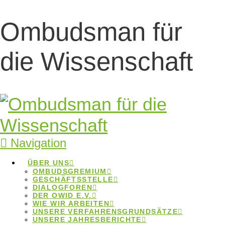
Ombudsman für
„Tag der guten
die Wissenschaft
wissenschaftlichen
Praxis“ an der
Freien Universität
Navigation
Berlin
ÜBER UNS
OMBUDSGREMIUM
GESCHÄFTSSTELLE
„Tag der guten
DIALOGFOREN
DER OWID E.V.
wissenschaftlichen Praxis“ an
WIE WIR ARBEITEN
UNSERE VERFAHRENSGRUNDSÄTZE
der Freien Universität Berlin
UNSERE JAHRESBERICHTE