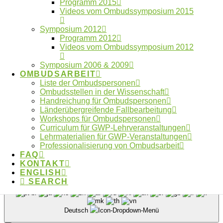
Programm 2015
Jahresbericht 2025 des OWID online
Videos vom Ombudssymposium 2015
Athens Statement: Empfehlungen für
verantwortungsbewusste transdisziplinäre
Symposium 2012
Programm 2012
Forschung veröffentlicht
Videos vom Ombudssymposium 2012
Symposium 2006 & 2009
OMBUDSARBEIT
Liste der Ombudspersonen
Impressum
Ombudsstellen in der Wissenschaft
FAQ
Handreichung für Ombudspersonen
Kontakt
Länderübergreifende Fallbearbeitung
Datenschutzerklärung
Workshops für Ombudspersonen
Curriculum für GWP-Lehrveranstaltungen
Made with ❤︎ by
galaniprojects GmbH © 2026
Lehrmaterialien für GWP-Veranstaltungen
Professionalisierung von Ombudsarbeit
Type and Press “enter” to Search
FAQ
KONTAKT
ENGLISH
SEARCH
Deutsch