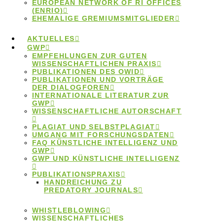
EUROPEAN NETWORK OF RI OFFICES
(ENRIO)
Home
Beiträge
"Tag der guten
EHEMALIGE GREMIUMSMITGLIEDER
wissenschaftlichen Praxis" an der Freien Universität
Berlin
AKTUELLES
GWP
EMPFEHLUNGEN ZUR GUTEN
WISSENSCHAFTLICHEN PRAXIS
PUBLIKATIONEN DES OWID
PUBLIKATIONEN UND VORTRÄGE
DER DIALOGFOREN
INTERNATIONALE LITERATUR ZUR
GWP
WISSENSCHAFTLICHE AUTORSCHAFT
„Tag der guten
PLAGIAT UND SELBSTPLAGIAT
UMGANG MIT FORSCHUNGSDATEN
wissenschaftlichen
FAQ KÜNSTLICHE INTELLIGENZ UND
GWP
GWP UND KÜNSTLICHE INTELLIGENZ
Praxis“ an der
PUBLIKATIONSPRAXIS
HANDREICHUNG ZU
PREDATORY JOURNALS
Freien
WHISTLEBLOWING
WISSENSCHAFTLICHES