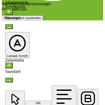
Inhaltsmodule
Barrierefreiheitsanpassungen
Schriftgröße
Präsentiert von
OneTap
Standard
Werkzeugleiste ausblenden
Lesbare Schrift
Zeilenhöhe
Standard