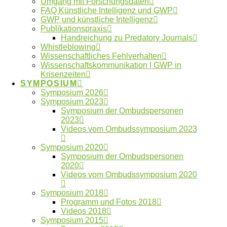
Datenfälschung
Umgang mit Forschungsdaten
FAQ Künstliche Intelligenz und GWP
Fehlverhalten
Forschungsdaten
GWP und künstliche Intelligenz
Publikationspraxis
GWP
Forschungsethik
gute Betreuung
International
Kooperationen
Handreichung zu Predatory Journals
Künstliche Intelligenz
Machtmissbrauch
Whistleblowing
Wissenschaftliches Fehlverhalten
Ombudsgremium
Wissenschaftskommunikation | GWP in
Ombudsverfahren
Krisenzeiten
SYMPOSIUM
Ombudswesen
Plagiate
Symposium 2026
Symposium 2023
Verlage
Publikationspraxis
Vertraulichkeit
Symposium der Ombudspersonen
Whistleblower
2023
Videos vom Ombudssymposium 2023
Symposium 2020
Neueste Artikel
Symposium der Ombudspersonen
2020
Videos vom Ombudssymposium 2020
Beitrag im Laborjournal zur Fehlerkultur in der
Wissenschaft
Symposium 2018
Anmeldung digitaler Workshoptag 2026
Programm und Fotos 2018
geöffnet
Videos 2018
Symposium 2015
Anmeldung digitaler Workshoptag 2026