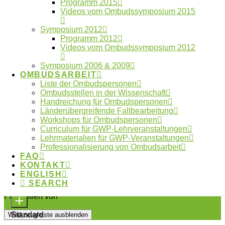
Programm 2015
Videos vom Ombudssymposium 2015
Symposium 2012
Programm 2012
Videos vom Ombudssymposium 2012
Symposium 2006 & 2009
OMBUDSARBEIT
Liste der Ombudspersonen
Ombudsstellen in der Wissenschaft
Handreichung für Ombudspersonen
Länderübergreifende Fallbearbeitung
Workshops für Ombudspersonen
Curriculum für GWP-Lehrveranstaltungen
Lehrmaterialien für GWP-Veranstaltungen
Professionalisierung von Ombudsarbeit
FAQ
KONTAKT
ENGLISH
Inhaltsmodule
SEARCH
Barrierefreiheitsanpassungen
Schriftgröße
Präsentiert von
OneTap
Standard
Werkzeugleiste ausblenden