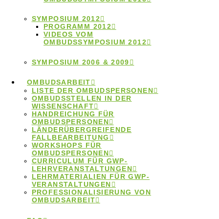
Wo finde ich meine lokale
Ombudsperson?
SYMPOSIUM 2012
PROGRAMM 2012
VIDEOS VOM
OMBUDSSYMPOSIUM 2012
SYMPOSIUM 2006 & 2009
Kontakt zum Ombudsgremium
OMBUDSARBEIT
LISTE DER OMBUDSPERSONEN
OMBUDSSTELLEN IN DER
WISSENSCHAFT
HANDREICHUNG FÜR
OMBUDSPERSONEN
Schlagwörter
LÄNDERÜBERGREIFENDE
FALLBEARBEITUNG
WORKSHOPS FÜR
Autorschaften
OMBUDSPERSONEN
Anonymität
Betreuung
CURRICULUM FÜR GWP-
ENRIO
Datennutzung
LEHRVERANSTALTUNGEN
Datenfälschung
LEHRMATERIALIEN FÜR GWP-
Fehlverhalten
VERANSTALTUNGEN
Forschungsdaten
PROFESSIONALISIERUNG VON
GWP
OMBUDSARBEIT
Forschungsethik
gute Betreuung
International
Kooperationen
Künstliche Intelligenz
Machtmissbrauch