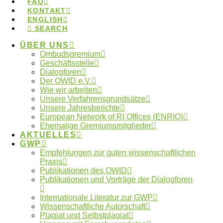
FAQ
Ombudsgremium
KONTAKT
ENGLISH
Ombudsverfahren
SEARCH
Ombudswesen
Plagiate
ÜBER UNS
Ombudsgremium
Verlage
Publikationspraxis
Vertraulichkeit
Geschäftsstelle
Whistleblower
Dialogforen
Der OWID e.V.
Wie wir arbeiten
Neueste Artikel
Unsere Verfahrensgrundsätze
Unsere Jahresberichte
European Network of RI Offices (ENRIO)
Beitrag im Laborjournal zur Fehlerkultur in der
Ehemalige Gremiumsmitglieder
AKTUELLES
Wissenschaft
GWP
Anmeldung digitaler Workshoptag 2026
Empfehlungen zur guten wissenschaftlichen
geöffnet
Praxis
Anmeldung digitaler Workshoptag 2026
Publikationen des OWID
Publikationen und Vorträge der Dialogforen
Jahresbericht 2025 des OWID online
Athens Statement: Empfehlungen für
Internationale Literatur zur GWP
verantwortungsbewusste transdisziplinäre
Wissenschaftliche Autorschaft
Forschung veröffentlicht
Plagiat und Selbstplagiat