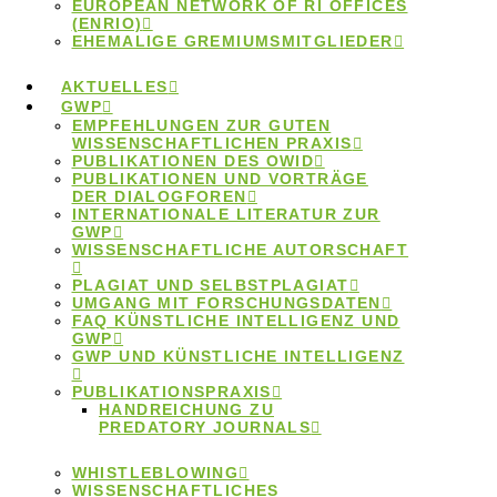
EUROPEAN NETWORK OF RI OFFICES
Publizieren
(ENRIO)
EHEMALIGE GREMIUMSMITGLIEDER
AKTUELLES
GWP
EMPFEHLUNGEN ZUR GUTEN
WISSENSCHAFTLICHEN PRAXIS
PUBLIKATIONEN DES OWID
In der aktuellen Ausgabe des „Bunsen“-Magazins, der
PUBLIKATIONEN UND VORTRÄGE
DER DIALOGFOREN
Zeitschrift der Deutschen Bunsen-Gesellschaft (DBG)
INTERNATIONALE LITERATUR ZUR
GWP
für physikalische Chemie, ist ein Artikel zum Umgang
WISSENSCHAFTLICHE AUTORSCHAFT
mit Autorschaften erschienen.
PLAGIAT UND SELBSTPLAGIAT
UMGANG MIT FORSCHUNGSDATEN
Den Artikel
Konfliktfrei Publizieren – Erfahrungen
FAQ KÜNSTLICHE INTELLIGENZ UND
des „Ombudsman für die Wissenschaft“
können
GWP
GWP UND KÜNSTLICHE INTELLIGENZ
Sie hier nachlesen.
PUBLIKATIONSPRAXIS
HANDREICHUNG ZU
Prof. Dr. Joachim Heberle, Mitglied im
PREDATORY JOURNALS
Ombudsgremium, und Dr. Hjördis Czesnick, Leiterin
der Geschäftsstelle des
Ombudsman für die
WHISTLEBLOWING
WISSENSCHAFTLICHES