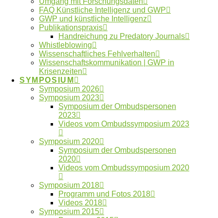
Umgang mit Forschungsdaten
FAQ Künstliche Intelligenz und GWP
GWP und künstliche Intelligenz
Publikationspraxis
Impressum
Handreichung zu Predatory Journals
FAQ
Whistleblowing
Kontakt
Wissenschaftliches Fehlverhalten
Datenschutzerklärung
Wissenschaftskommunikation | GWP in
Krisenzeiten
Made with ❤︎ by
galaniprojects GmbH © 2026
SYMPOSIUM
Symposium 2026
Type and Press “enter” to Search
Symposium 2023
Symposium der Ombudspersonen
2023
Videos vom Ombudssymposium 2023
Symposium 2020
Symposium der Ombudspersonen
Deutsch
2020
Videos vom Ombudssymposium 2020
Symposium 2018
Programm und Fotos 2018
Videos 2018
Symposium 2015