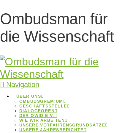
Ombudsman für
Konfliktfrei
die Wissenschaft
Publizieren
Konfliktfrei Publizieren
Home
Beiträge
Konfliktfrei Publizieren
Navigation
ÜBER UNS
OMBUDSGREMIUM
GESCHÄFTSSTELLE
DIALOGFOREN
DER OWID E.V.
Konfliktfrei
WIE WIR ARBEITEN
UNSERE VERFAHRENSGRUNDSÄTZE
UNSERE JAHRESBERICHTE